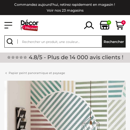
Commandez aujourd'hui, retirez rapidement en magasin !
Voir nos 23 magasins
+
0
Rechercher
⭐⭐⭐⭐⭐ 4.8/5 - Plus de 14 000 avis clients !
Papier peint panoramique et paysage