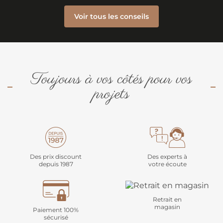
Voir tous les conseils
Toujours à vos côtés pour vos
projets
Des prix discount
Des experts à
depuis 1987
votre écoute
Retrait en
magasin
Paiement 100%
sécurisé