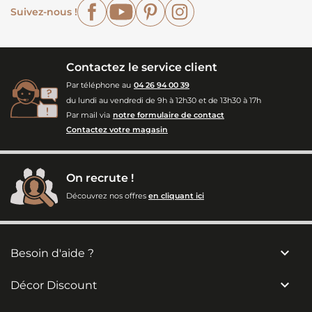
Facebook
YouTube
Pinterest
Instagram
Suivez-nous !
Contactez le service client
Par téléphone au
04 26 94 00 39
du lundi au vendredi de 9h à 12h30 et de 13h30 à 17h
Par mail via
notre formulaire de contact
Contactez votre magasin
On recrute !
Découvrez nos offres
en cliquant ici

Besoin d'aide ?

Décor Discount