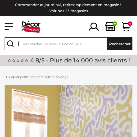
Commandez aujourd'hui, retirez rapidement en magasin !
Voir nos 23 magasins
+
0
Rechercher
⭐⭐⭐⭐⭐ 4.8/5 - Plus de 14 000 avis clients !
Papier peint panoramique et paysage