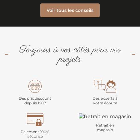
Voir tous les conseils
Toujours à vos côtés pour vos
projets
Des prix discount
Des experts à
depuis 1987
votre écoute
Retrait en
magasin
Paiement 100%
sécurisé