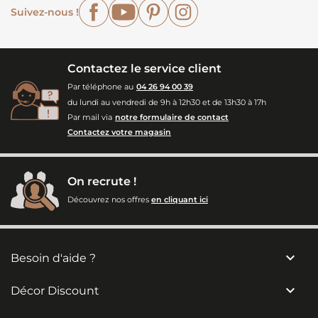
Facebook
YouTube
Pinterest
Instagram
Suivez-nous !
Contactez le service client
Par téléphone au
04 26 94 00 39
du lundi au vendredi de 9h à 12h30 et de 13h30 à 17h
Par mail via
notre formulaire de contact
Contactez votre magasin
On recrute !
Découvrez nos offres
en cliquant ici

Besoin d'aide ?

Décor Discount