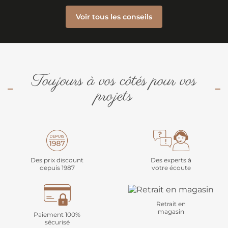
Voir tous les conseils
Toujours à vos côtés pour vos
projets
Des prix discount
Des experts à
depuis 1987
votre écoute
Retrait en
magasin
Paiement 100%
sécurisé