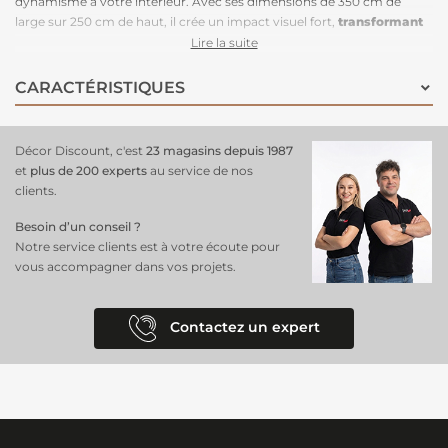
dynamisme à votre intérieur. Avec ses dimensions de 350 cm de
large sur 250 cm de haut, il crée un impact visuel fort,
transformant
n'importe quel mur
en un élément de décoration fascinant. Son
Lire la suite
design à motifs saisissants, inspiré de formes abstraites évoquant des
bulles de savon, est rehaussé par une palette de couleurs vives et
CARACTÉRISTIQUES
éclatantes. Cette combinaison de nuances crée une ambiance
ludique et créative, idéale pour les espaces de vie modernes, les
bureaux ou les chambres d'enfants. Parfait pour ceux qui désirent
Décor Discount, c'est
23 magasins depuis 1987
faire une déclaration audacieuse dans leur maison, ce
papier peint
et
plus de 200 experts
au service de nos
panoramique
attire inévitablement tous les regards et inspire une
clients.
atmosphère joyeuse et dynamique.
Besoin d’un conseil ?
Notre service clients est à votre écoute pour
vous accompagner dans vos projets.
Contactez un expert