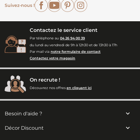
Facebook
YouTube
Pinterest
Instagram
Suivez-nous !
Contactez le service client
Par téléphone au
04 26 94 00 39
du lundi au vendredi de 9h à 12h30 et de 13h30 à 17h
Par mail via
notre formulaire de contact
Contactez votre magasin
On recrute !
Découvrez nos offres
en cliquant ici

Besoin d'aide ?

Décor Discount