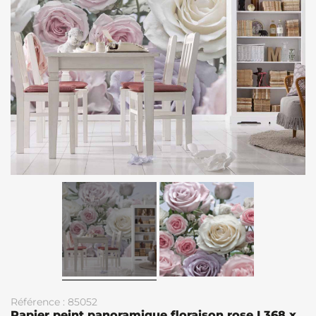
Référence : 85052
Papier peint panoramique floraison rose L368 x