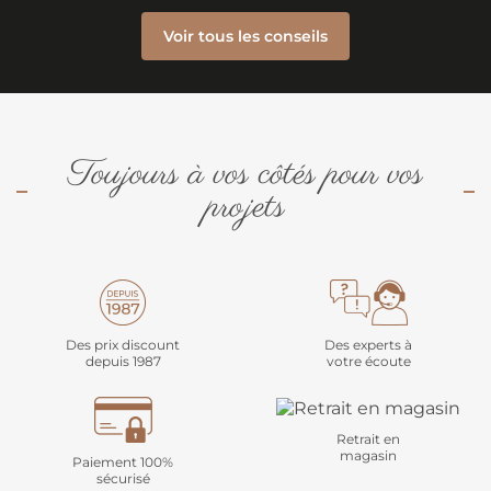
Voir tous les conseils
Toujours à vos côtés pour vos
projets
Des prix discount
Des experts à
depuis 1987
votre écoute
Retrait en
magasin
Paiement 100%
sécurisé