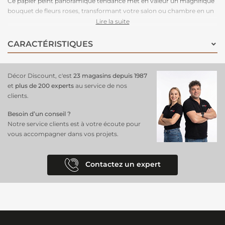
Ce papier peint panoramique tendance met en valeur un magnifique
bouquet de fleurs roses, transformant votre salon ou chambre en un
jardin luxuriant et romantique. Parfait pour ajouter une touche de
Lire la suite
vivacité et de charme, ce
décor mural crée une ambiance
enchanteresse et accueillante. Facile à poser, il offre une manière
CARACTÉRISTIQUES
élégante et moderne de faire entrer la beauté printanière dans votre
espace de vie, tout en ajoutant une note de douceur et de
raffinement.
Décor Discount, c'est
23 magasins depuis 1987
et
plus de 200 experts
au service de nos
clients.
Besoin d’un conseil ?
Notre service clients est à votre écoute pour
vous accompagner dans vos projets.
Contactez un expert