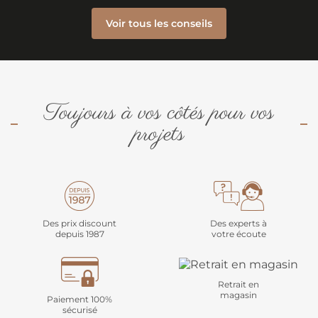
Voir tous les conseils
Toujours à vos côtés pour vos
projets
Des prix discount
Des experts à
depuis 1987
votre écoute
Retrait en
magasin
Paiement 100%
sécurisé