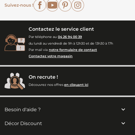
Facebook
YouTube
Pinterest
Instagram
Suivez-nous !
Contactez le service client
Par téléphone au
04 26 94 00 39
du lundi au vendredi de 9h à 12h30 et de 13h30 à 17h
Par mail via
notre formulaire de contact
Contactez votre magasin
On recrute !
Découvrez nos offres
en cliquant ici

Besoin d'aide ?

Décor Discount