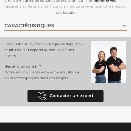
cm). Ce magnifique bouquet de fleurs printanières
illumine vos
murs
et insuffle une ambiance romantique et vivante à votre maison.
Idéal pour une chambre
ou un salon, ce
papier peint panoramique
Lire la suite
tendance
transforme n'importe quelle pièce en un véritable jardin
fleuri. Parfait pour ceux qui recherchent une déco pleine de charme,
CARACTÉRISTIQUES
ce décor mural respire la vitalité et invite la nature à s'installer chez
vous avec style et élégance.
Décor Discount, c'est
23 magasins depuis 1987
et
plus de 200 experts
au service de nos
clients.
Besoin d’un conseil ?
Notre service clients est à votre écoute pour
vous accompagner dans vos projets.
Contactez un expert