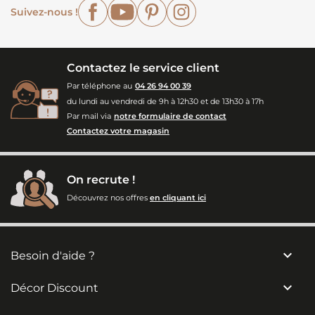
Facebook
YouTube
Pinterest
Instagram
Suivez-nous !
Contactez le service client
Par téléphone au
04 26 94 00 39
du lundi au vendredi de 9h à 12h30 et de 13h30 à 17h
Par mail via
notre formulaire de contact
Contactez votre magasin
On recrute !
Découvrez nos offres
en cliquant ici

Besoin d'aide ?

Décor Discount