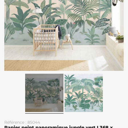
Référence : 85044
Papier peint panoramique jungle vert L368 x