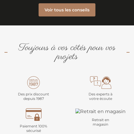
Voir tous les conseils
Toujours à vos côtés pour vos
projets
Des prix discount
Des experts à
depuis 1987
votre écoute
Retrait en
magasin
Paiement 100%
sécurisé