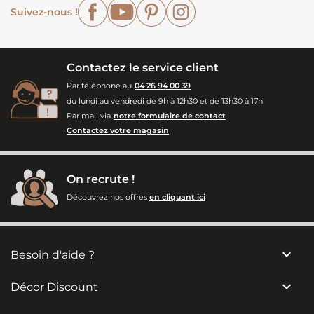
Facebook
YouTube
Pinterest
Instagram
Suivez-nous !
Contactez le service client
Par téléphone au
04 26 94 00 39
du lundi au vendredi de 9h à 12h30 et de 13h30 à 17h
Par mail via
notre formulaire de contact
Contactez votre magasin
On recrute !
Découvrez nos offres
en cliquant ici

Besoin d'aide ?

Décor Discount