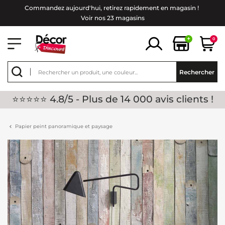
Commandez aujourd'hui, retirez rapidement en magasin !
Voir nos 23 magasins
+
0
Rechercher
⭐⭐⭐⭐⭐ 4.8/5 - Plus de 14 000 avis clients !
Papier peint panoramique et paysage