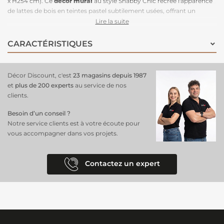
x H254 cm). Ce
décor mural
au style Shabby Chic recrée l'apparence
de lattes de bois en teintes pastel subtilement usées, offrant un
charme rustique et rétro. Idéal pour ceux qui aiment les atmosphères
Lire la suite
cosy et chaleureuses, ce papier peint est parfait pour une chambre,
un salon ou une entrée. Ses couleurs douces et vieillies apportent une
CARACTÉRISTIQUES
touche d'originalité tout en conservant une élégance discrète,
transformant vos murs
en un élément central de votre décoration
intérieure.
Décor Discount, c'est
23 magasins depuis 1987
et
plus de 200 experts
au service de nos
clients.
Besoin d’un conseil ?
Notre service clients est à votre écoute pour
vous accompagner dans vos projets.
Contactez un expert