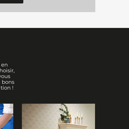
 en
oisir,
vous
s bons
tion !