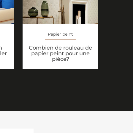
Papier peint
n
Combien de rouleau de
ler
papier peint pour une
pièce?