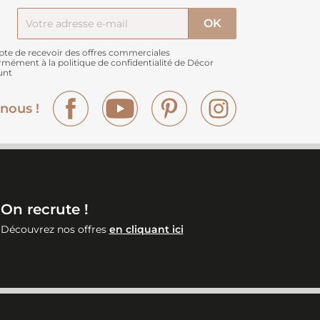
pte de recevoir des offres commerciales
rmément à
la politique de confidentialité de Décor
unt
Facebook
YouTube
Pinterest
Instagram
nous !
On recrute !
Découvrez nos offres
en cliquant ici