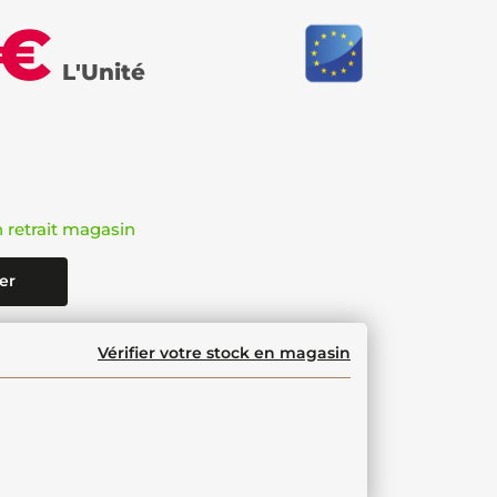
 €
L'Unité
n retrait magasin
er
Vérifier votre stock en magasin