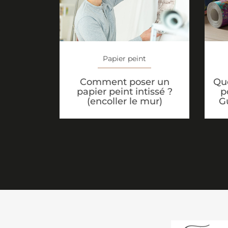
Papier peint
Que
Comment poser un
p
papier peint intissé ?
G
(encoller le mur)