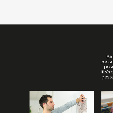
Bi
conse
pos
libèr
geste