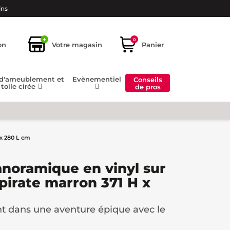
ins
+
0
on
Votre magasin
Panier
 d'ameublement et
Evènementiel
Conseils
toile cirée
de pros
 x 280 L cm
anoramique en vinyl sur
 pirate marron 371 H x
t dans une aventure épique avec le