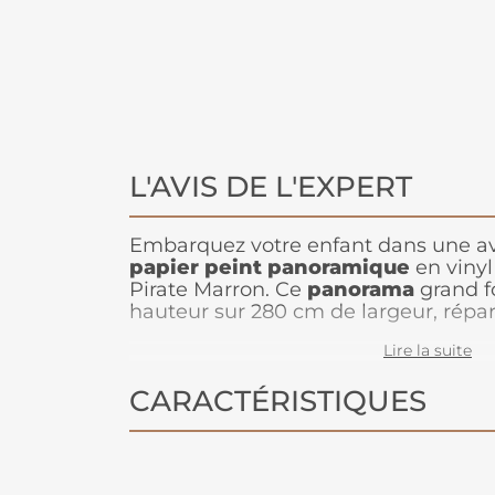
L'AVIS DE L'EXPERT
Embarquez votre enfant dans une av
papier peint panoramique
en vinyl
Pirate Marron. Ce
panorama
grand f
hauteur sur 280 cm de largeur, répart
la chambre en un véritable navire pi
Lire la suite
les océans. Avec ses teintes marron 
détails captivants, ce décor plonge v
CARACTÉRISTIQUES
au cœur d’histoires pleines de tréso
mystérieux.
Facile à installer et à 
peint est parfait pour créer un espa
d'exploration.