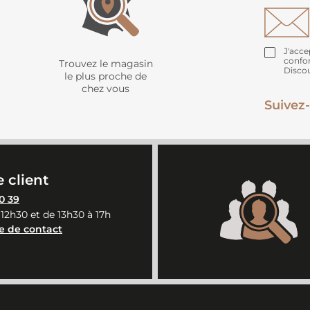
J'acce
confo
Trouvez le magasin
Disco
le plus proche de
chez vous
Suivez-
 client
0 39
 12h30 et de 13h30 à 17h
e de contact