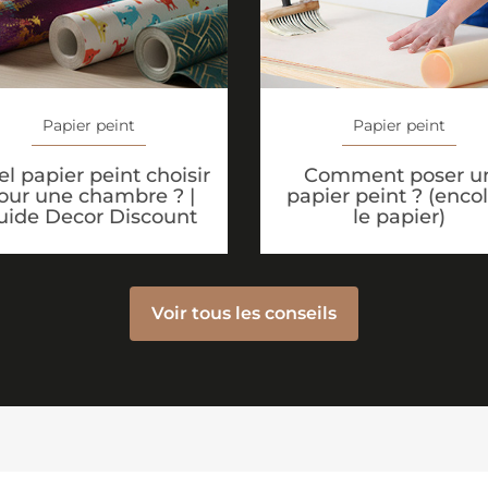
Papier peint
Papier peint
l papier peint choisir
Comment poser u
our une chambre ? |
papier peint ? (encol
uide Decor Discount
le papier)
Voir tous les conseils