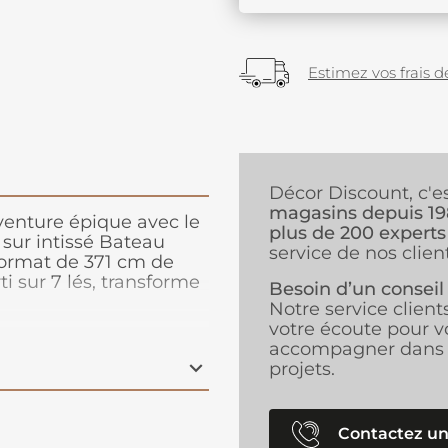
Estimez vos frais de
Décor Discount, c'e
magasins depuis 1
enture épique avec le
plus de 200 experts
 sur intissé Bateau
service de nos client
ormat de 371 cm de
i sur 7 lés, transforme
Besoin d’un conseil
rate prêt à naviguer sur
Notre service client
authentiques et ses
votre écoute pour v
otre petit moussaillon
accompagner dans 
rs cachés et de voyages
projets.
entretenir
, ce papier
ce d'imagination et
Contactez un