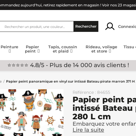
mmandez aujourd'hui, retirez rapidement en magasin !
Voir nos 23 magas
Connexi
Rechercher
Peinture
Papier
Tapis, coussin
Rideau, voilage
Tissu
peint
et plaid
et store
⭐⭐⭐⭐⭐ 4.8/5 - Plus de 14 000 avis clients !
ge
Papier peint panoramique en vinyl sur intissé Bateau pirate marron 371 H
Référence : 84655
Papier peint p
intissé Bateau
280 L cm
Embarquez votre enfan
Lire la suite