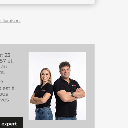
 livraison.
st
23
987
et
au
s.
 ?
s est à
ous
vos
 expert