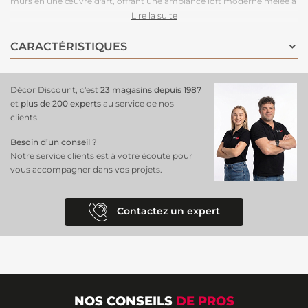
murs en une œuvre d'art, offrant une ambiance loft moderne mêlée à
une touche nostalgique des années Woodstock. Son
design
Lire la suite
panoramique en 7 lés
assure une
installation fluide
, créant un effet
visuel spectaculaire qui éveille à la fois un esprit vintage et
CARACTÉRISTIQUES
contemporain. Idéal pour ajouter du style et de la profondeur à
n'importe quelle pièce, ce
papier peint
offre à votre intérieur une
allure unique et dynamique, tout en étant facile à entretenir.
Décor Discount, c'est
23 magasins depuis 1987
Redécouvrez le charme d’un décor rétro avec un design élégant !
et
plus de 200 experts
au service de nos
clients.
Besoin d’un conseil ?
Notre service clients est à votre écoute pour
vous accompagner dans vos projets.
Contactez un expert
NOS CONSEILS
DE PROS