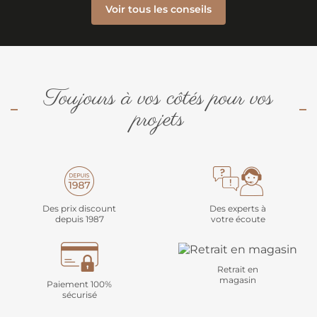
Voir tous les conseils
Toujours à vos côtés pour vos
projets
Des prix discount
Des experts à
depuis 1987
votre écoute
Retrait en
magasin
Paiement 100%
sécurisé