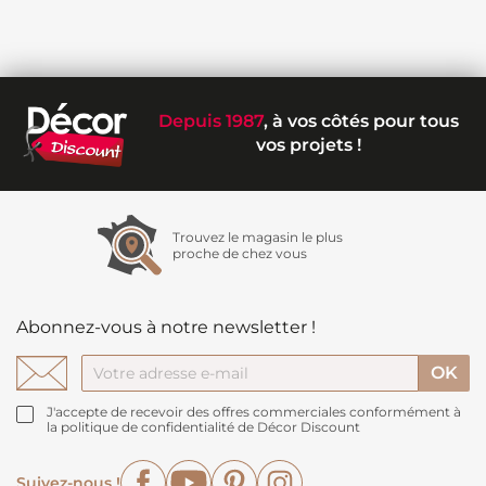
Depuis 1987
, à vos côtés pour tous
vos projets !
Trouvez le magasin le plus
proche de chez vous
Abonnez-vous à notre newsletter !
J'accepte de recevoir des offres commerciales conformément à
la politique de confidentialité de Décor Discount
Facebook
YouTube
Pinterest
Instagram
Suivez-nous !