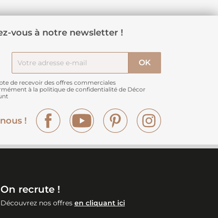
z-vous à notre newsletter !
pte de recevoir des offres commerciales
rmément à
la politique de confidentialité de Décor
unt
Facebook
YouTube
Pinterest
Instagram
nous !
On recrute !
Découvrez nos offres
en cliquant ici