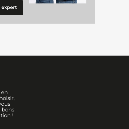
 expert
 en
oisir,
vous
s bons
tion !