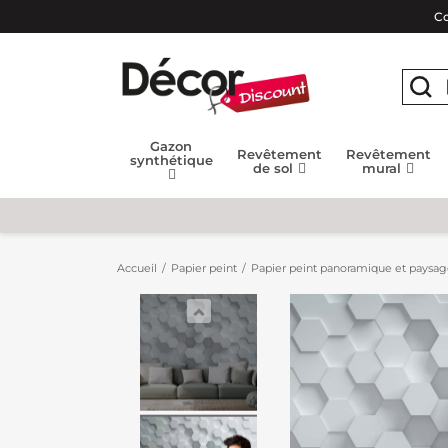
Co
Gazon
Revêtement
Revêtement
synthétique
de sol
mural
Accueil
Papier peint
Papier peint panoramique et paysa