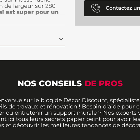
 de largeur sur 280
Contactez un
l est super pour un
ruche, subtilement
 design contemporain.
il crée un
effet 3D
ce en un véritable
ce papier peint apporte
otre décoration
nt
, il est parfait pour
pace de vie avec style.
NOS CONSEILS
DE PROS
envenue sur le blog de Décor Discount, spécialiste
ils de travaux et rénovation ! Besoin d'aide pour ch
er ou entretenir un support murale ? Nos experts 
ent ici tous leurs secrets papier peint pour avoir le
s et découvrir les meilleures tendances de décora