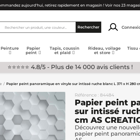
mmandez aujourd'hui, retirez rapidement en magasin !
Voir nos 23 magas
Connexi
Rechercher
Peinture
Papier
Tapis, coussin
Rideau, voilage
Tissu
peint
et plaid
et store
⭐⭐⭐⭐⭐ 4.8/5 - Plus de 14 000 avis clients !
ge
Papier peint panoramique en vinyle sur intissé ruche blanc L 371 x H 280
Référence : 84484
Papier peint p
sur intissé ruc
cm AS CREATI
Découvrez une nouvell
papier peint panoramiq