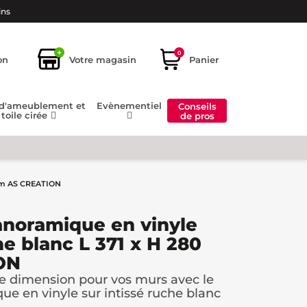
ins
+
0
on
Votre magasin
Panier
 d'ameublement et
Evènementiel
Conseils
toile cirée
de pros
 cm AS CREATION
anoramique en vinyle
he blanc L 371 x H 280
ON
e dimension pour vos murs avec le
ue en vinyle sur intissé ruche blanc