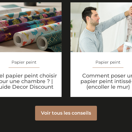
Papier peint
Papier peint
l papier peint choisir
Comment poser u
our une chambre ? |
papier peint intissé
uide Decor Discount
(encoller le mur)
Voir tous les conseils