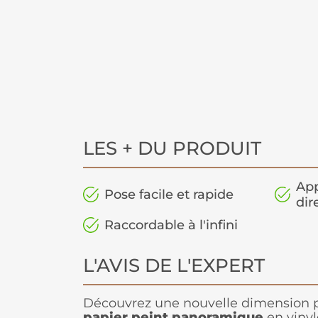
LES + DU PRODUIT
App
Pose facile et rapide
dir
Raccordable à l'infini
L'AVIS DE L'EXPERT
Découvrez une nouvelle dimension p
papier peint panoramique
en vinyl