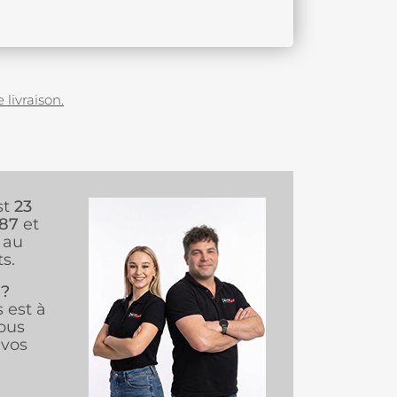
 livraison.
st
23
987
et
au
s.
 ?
s est à
ous
vos