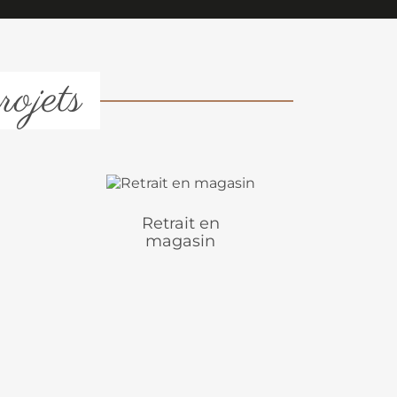
rojets
Retrait en
magasin