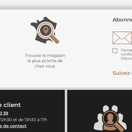
Abonne
J'acce
confo
Trouvez le magasin
Disco
le plus proche de
chez vous
Suivez-
 client
0 39
 12h30 et de 13h30 à 17h
e de contact