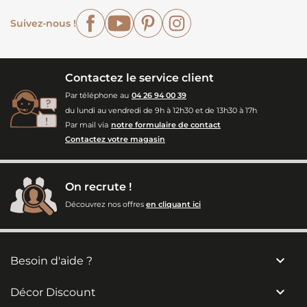
Facebook
YouTube
Pinterest
Instagram
Suivez-nous !
Contactez le service client
Par téléphone au
04 26 94 00 39
du lundi au vendredi de 9h à 12h30 et de 13h30 à 17h
Par mail via
notre formulaire de contact
Contactez votre magasin
On recrute !
Découvrez nos offres
en cliquant ici

Besoin d'aide ?

Décor Discount