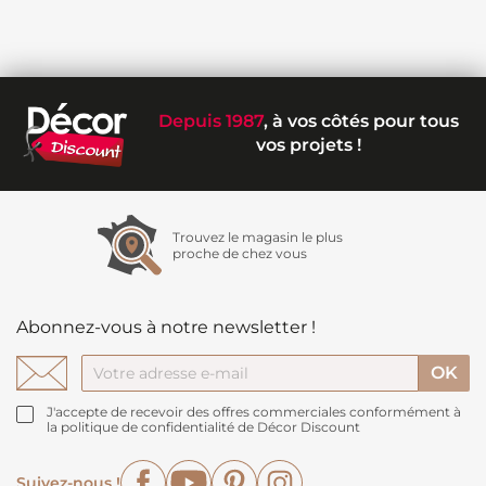
Depuis 1987
, à vos côtés pour tous
vos projets !
Trouvez le magasin le plus
proche de chez vous
Abonnez-vous à notre newsletter !
J'accepte de recevoir des offres commerciales conformément à
la politique de confidentialité de Décor Discount
Facebook
YouTube
Pinterest
Instagram
Suivez-nous !