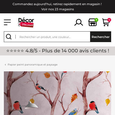
Commandez aujourd'hui, retirez rapidement en magasin !
Voir nos 23 magasins
+
0
Rechercher
⭐⭐⭐⭐⭐ 4.8/5 - Plus de 14 000 avis clients !
Papier peint panoramique et paysage