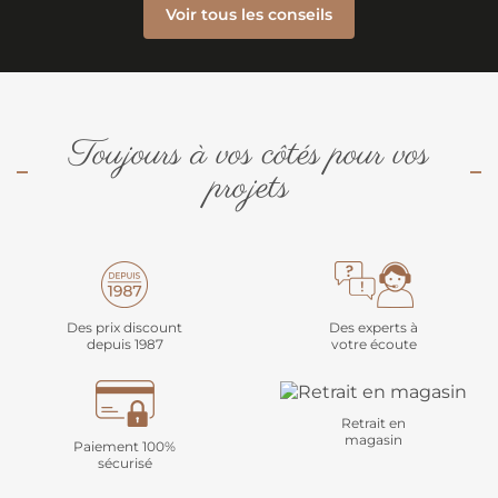
Voir tous les conseils
Toujours à vos côtés pour vos
projets
Des prix discount
Des experts à
depuis 1987
votre écoute
Retrait en
magasin
Paiement 100%
sécurisé