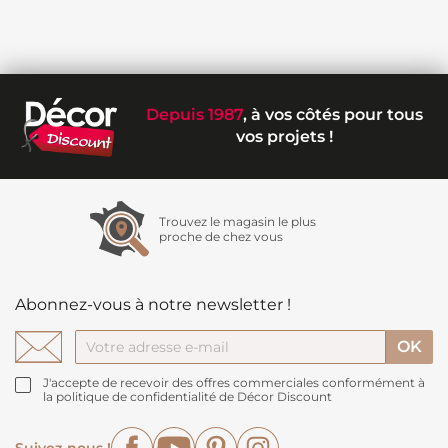
Depuis 1987
, à vos côtés pour tous
vos projets !
Trouvez le magasin le plus
proche de chez vous
Abonnez-vous à notre newsletter !
J'accepte de recevoir des offres commerciales conformément à
la politique de confidentialité de Décor Discount
Facebook
YouTube
Pinterest
Instagram
Suivez-nous !