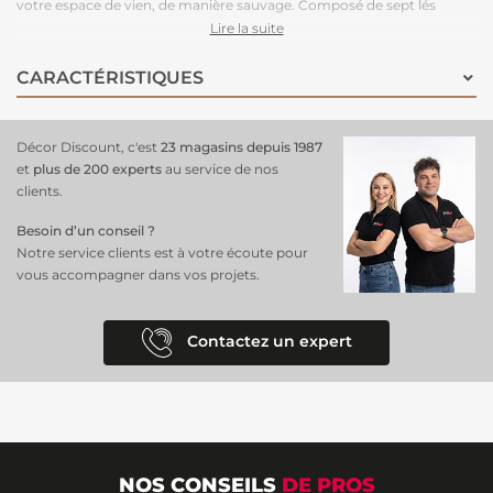
votre espace de vien, de manière sauvage. Composé de sept lés
panoramiques, il crée une ambiance apaisante.
Facile et rapide à
Lire la suite
poser
, ce papier peint est idéal pour ceux qui souhaitent intégrer une
touche de verdure et d'authenticité dans leur décoration intérieure.
CARACTÉRISTIQUES
Décor Discount, c'est
23 magasins depuis 1987
et
plus de 200 experts
au service de nos
clients.
Besoin d’un conseil ?
Notre service clients est à votre écoute pour
vous accompagner dans vos projets.
Contactez un expert
NOS CONSEILS
DE PROS