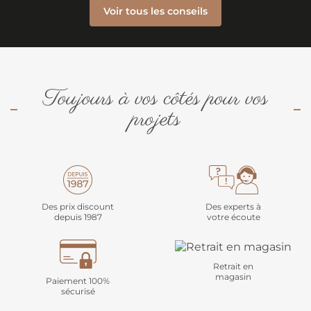
Voir tous les conseils
Toujours à vos côtés pour vos
projets
Des prix discount
Des experts à
depuis 1987
votre écoute
Retrait en
magasin
Paiement 100%
sécurisé