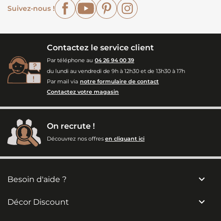
Facebook
YouTube
Pinterest
Instagram
Suivez-nous !
Contactez le service client
Par téléphone au
04 26 94 00 39
du lundi au vendredi de 9h à 12h30 et de 13h30 à 17h
Par mail via
notre formulaire de contact
Contactez votre magasin
On recrute !
Découvrez nos offres
en cliquant ici

Besoin d'aide ?

Décor Discount