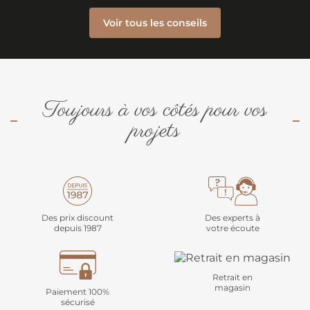
Voir tous les conseils
Toujours à vos côtés pour vos
projets
Des prix discount
Des experts à
depuis 1987
votre écoute
Retrait en
magasin
Paiement 100%
sécurisé