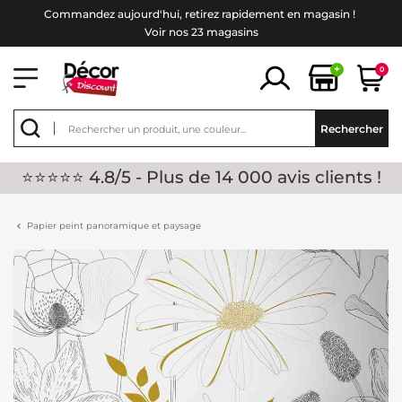
Commandez aujourd'hui, retirez rapidement en magasin !
Voir nos 23 magasins
+
0
Rechercher
⭐⭐⭐⭐⭐ 4.8/5 - Plus de 14 000 avis clients !
Papier peint panoramique et paysage