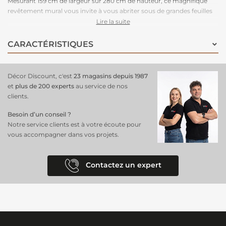
Mesurant 159 cm de largeur sur 280 cm de hauteur, ce magnifique
revêtement mural vous invite à vous abriter sous de grandes feuilles
tropicales vertes et rouges, créant une atmosphère apaisante et
Lire la suite
revitalisante. Composé de trois lés panoramiques, il transforme vos
murs en un havre de verdure et d'élégance. Ce
papier peint facile à
CARACTÉRISTIQUES
poser
, est la solution idéale pour ajouter une touche de nature
luxuriante et colorée à votre décoration intérieure.
Décor Discount, c'est
23 magasins depuis 1987
et
plus de 200 experts
au service de nos
clients.
Besoin d’un conseil ?
Notre service clients est à votre écoute pour
vous accompagner dans vos projets.
Contactez un expert