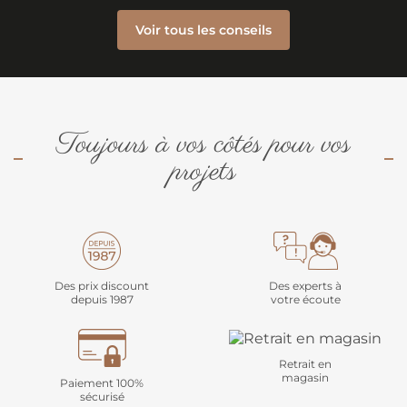
Voir tous les conseils
Toujours à vos côtés pour vos
projets
Des prix discount
Des experts à
depuis 1987
votre écoute
Retrait en
magasin
Paiement 100%
sécurisé