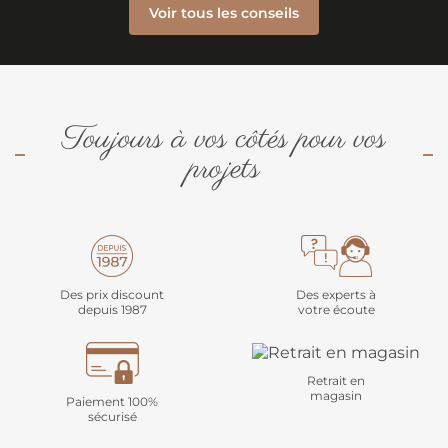
Voir tous les conseils
Toujours à vos côtés pour vos
projets
Des prix discount
Des experts à
depuis 1987
votre écoute
Retrait en
magasin
Paiement 100%
sécurisé