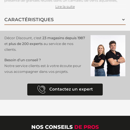
présente de grandes feuilles dans un camaïeu de verts aquarellés,
pour créer une atmosphère enveloppante et sensuelle. En cinq lés
Lire la suite
panoramiques, il offre une immersion complète dans un univers
naturel et apaisant. Durable et facile à poser, ce papier peint en vinyle
CARACTÉRISTIQUES
est la solution parfaite pour apporter une touche de verdure
sophistiquée et relaxante à vos murs.
Décor Discount, c'est
23 magasins depuis 1987
et
plus de 200 experts
au service de nos
clients.
Besoin d’un conseil ?
Notre service clients est à votre écoute pour
vous accompagner dans vos projets.
Contactez un expert
NOS CONSEILS
DE PROS