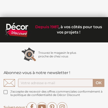
Depuis 1987
, à vos côtés pour tous
vos projets !
Trouvez le magasin le plus
proche de chez vous
Abonnez-vous à notre newsletter !
J'accepte de recevoir des offres commerciales conformément à
la politique de confidentialité de Décor Discount
Facebook
YouTube
Pinterest
Instagram
Suivez-nous !