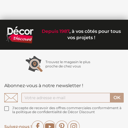
Depuis 1987
, à vos côtés pour tous
vos projets !
Trouvez le magasin le plus
proche de chez vous
Abonnez-vous à notre newsletter !
J'accepte de recevoir des offres commerciales conformément à
la politique de confidentialité de Décor Discount
Facebook
YouTube
Pinterest
Instagram
Suivez-nous !