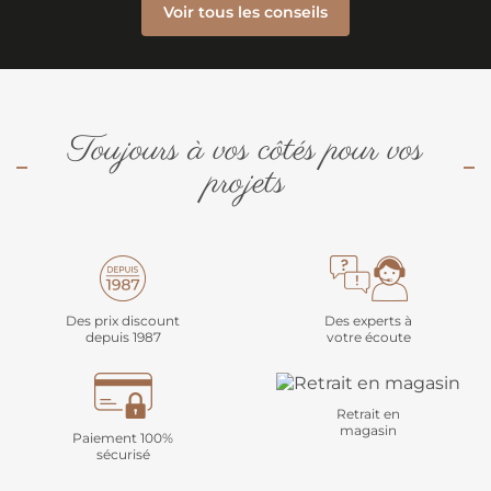
Voir tous les conseils
Toujours à vos côtés pour vos
projets
Des prix discount
Des experts à
depuis 1987
votre écoute
Retrait en
magasin
Paiement 100%
sécurisé