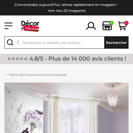
Commandez aujourd'hui, retirez rapidement en magasin !
Voir nos 23 magasins
+
0
Rechercher
⭐⭐⭐⭐⭐ 4.8/5 - Plus de 14 000 avis clients !
Papier peint panoramique et paysage