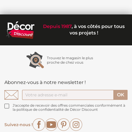
Depuis 1987
, à vos côtés pour tous
vos projets !
Trouvez le magasin le plus
proche de chez vous
Abonnez-vous à notre newsletter !
J'accepte de recevoir des offres commerciales conformément à
la politique de confidentialité de Décor Discount
Facebook
YouTube
Pinterest
Instagram
Suivez-nous !