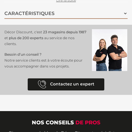
Lire la suite
une touche de raffinement et de sérénité à chaque pièce. Ce design
élégant et apaisant transforme vos murs en un tableau printanier
CARACTÉRISTIQUES
sophistiqué. Facile à installer et durable, ce
panoramique en intissé
se compose de 3 lés
, parfait pour
insuffler une nouvelle fraîcheur
à votre décor
.
Décor Discount, c'est
23 magasins depuis 1987
et
plus de 200 experts
au service de nos
clients.
Besoin d’un conseil ?
Notre service clients est à votre écoute pour
vous accompagner dans vos projets.
Contactez un expert
NOS CONSEILS
DE PROS