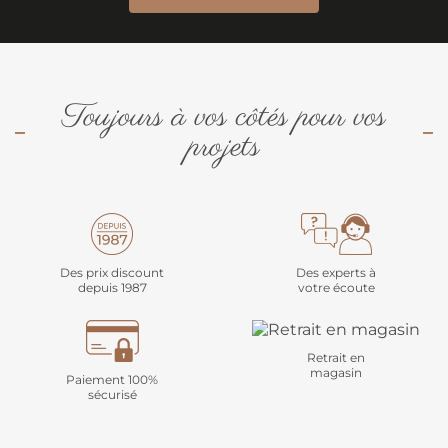
Toujours à vos côtés pour vos
projets
Des prix discount
Des experts à
depuis 1987
votre écoute
Retrait en
magasin
Paiement 100%
sécurisé