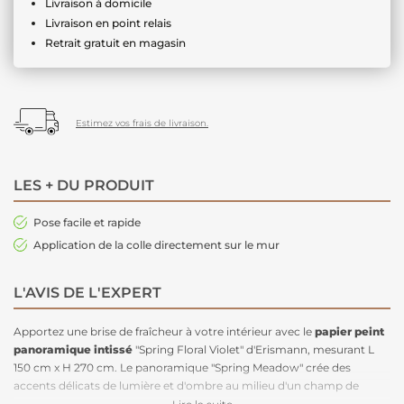
Livraison à domicile
Livraison en point relais
Retrait gratuit en magasin
Estimez vos frais de livraison.
LES + DU PRODUIT
Pose facile et rapide
Application de la colle directement sur le mur
L'AVIS DE L'EXPERT
Apportez une brise de fraîcheur à votre intérieur avec le
papier peint
panoramique intissé
"Spring Floral Violet" d'Erismann, mesurant L
150 cm x H 270 cm. Le panoramique "Spring Meadow" crée des
accents délicats de lumière et d'ombre au milieu d'un champ de
fleurs. Les contours lavande des pissenlits et des libellules ajoutent