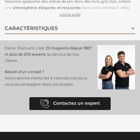
l'essence apaisante des arbres de pin dans des tons gris clair, créant
une
atmosphère élégante et relaxante
dans votre intérieur. Idéal
pour apporter une touche de nature et de sérénité à n'importe quelle
Lire la suite
pièce, ce papier peint en
intissé offre une installation facile
et une
finition durable. Transformez votre espace en un havre de paix avec ce
CARACTÉRISTIQUES
motif qui évoque la beauté intemporelle de la nature.
Décor Discount, c'est
23 magasins depuis 1987
et
plus de 200 experts
au service de nos
clients.
Besoin d’un conseil ?
Notre service clients est à votre écoute pour
vous accompagner dans vos projets.
Contactez un expert