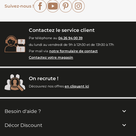
Facebook
YouTube
Pinterest
Instagram
Suivez-nous !
Contactez le service client
Par téléphone au
04 26 94 00 39
du lundi au vendredi de 9h à 12h30 et de 13h30 à 17h
Par mail via
notre formulaire de contact
Contactez votre magasin
On recrute !
Découvrez nos offres
en cliquant ici

Besoin d'aide ?

Décor Discount