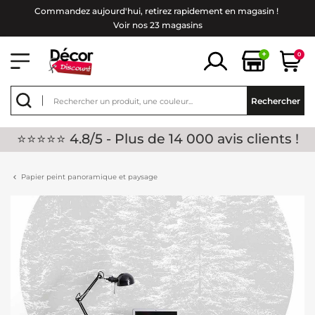
Commandez aujourd'hui, retirez rapidement en magasin !
Voir nos 23 magasins
+
0
Rechercher
⭐⭐⭐⭐⭐ 4.8/5 - Plus de 14 000 avis clients !
Papier peint panoramique et paysage