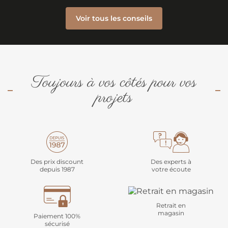
Voir tous les conseils
Toujours à vos côtés pour vos
projets
Des prix discount
Des experts à
depuis 1987
votre écoute
Retrait en
magasin
Paiement 100%
sécurisé