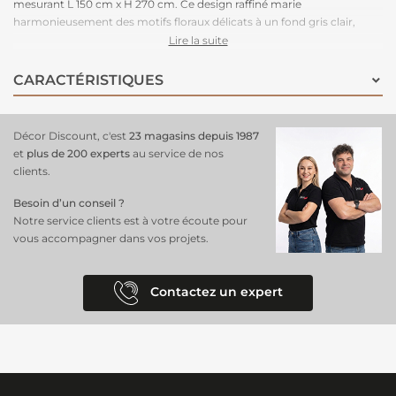
mesurant L 150 cm x H 270 cm. Ce design raffiné marie
harmonieusement des motifs floraux délicats à un fond gris clair,
créant une ambiance chic et apaisante dans votre espace. Idéal pour
Lire la suite
transformer n'importe quelle pièce en un lieu sophistiqué et
accueillant, ce papier peint en intissé offre une installation facile et
CARACTÉRISTIQUES
une qualité durable. Laissez-vous charmer par l'élégance intemporelle
de ce motif qui apportera une touche de beauté et de douceur à
votre décor. Un
papier peint pour une chambre
, un bureau...
Décor Discount, c'est
23 magasins depuis 1987
et
plus de 200 experts
au service de nos
clients.
Besoin d’un conseil ?
Notre service clients est à votre écoute pour
vous accompagner dans vos projets.
Contactez un expert