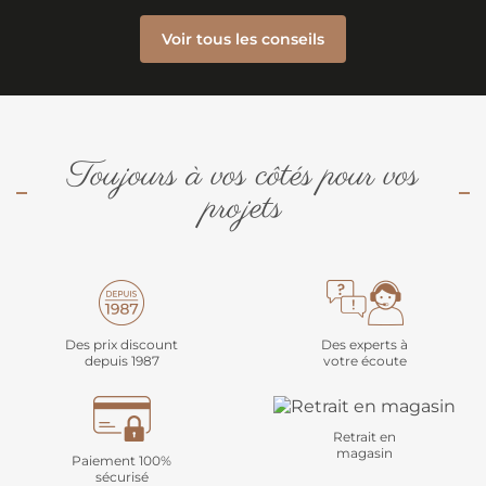
Voir tous les conseils
Toujours à vos côtés pour vos
projets
Des prix discount
Des experts à
depuis 1987
votre écoute
Retrait en
magasin
Paiement 100%
sécurisé