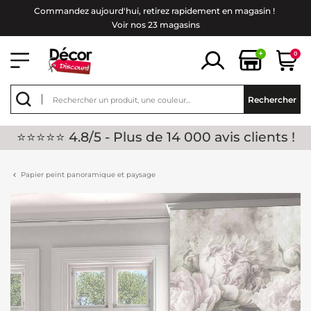
Commandez aujourd'hui, retirez rapidement en magasin !
Voir nos 23 magasins
+
0
Rechercher
⭐⭐⭐⭐⭐ 4.8/5 - Plus de 14 000 avis clients !
Papier peint panoramique et paysage