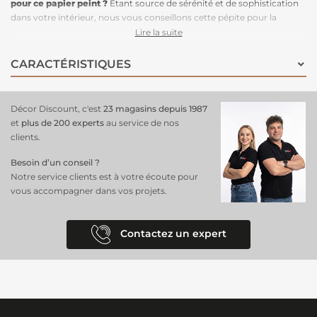
pour ce papier peint ?
Etant source de sérénité et de sophistication
dans votre intérieur, nous vous conseillons cette pépite pour la
chambre à coucher. Ce design apaisant en nuances de gris capture la
Lire la suite
quiétude d'un matin tranquille, mais est tout aussi élégante dans
votre salon, chambre ou bureau. Facile à installer grâce à sa
texture
CARACTÉRISTIQUES
intissée
et ses 3 lés, ce papier peint panoramique transforme vos
murs avec simplicité et style. Optez pour ce décor unique et
métamorphosez vos espaces en véritables havres de paix avec le
Décor Discount, c'est
23 magasins depuis 1987
papier peint panoramique intissé Morning gris ERISMANN, parfait
et
plus de 200 experts
au service de nos
pour ceux qui recherchent une décoration sobre et apaisante.
clients.
Besoin d’un conseil ?
Notre service clients est à votre écoute pour
vous accompagner dans vos projets.
Contactez un expert