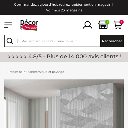
Commandez aujourd'hui, retirez rapidement en magasin !
Voir nos 23 magasins
+
0
Rechercher
⭐⭐⭐⭐⭐ 4.8/5 - Plus de 14 000 avis clients !
Papier peint panoramique et paysage