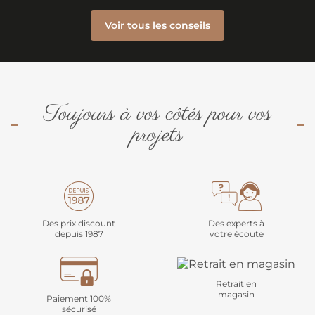
Voir tous les conseils
Toujours à vos côtés pour vos
projets
Des prix discount
Des experts à
depuis 1987
votre écoute
Retrait en
magasin
Paiement 100%
sécurisé