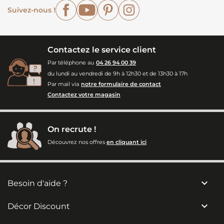
Facebook
YouTube
Pinterest
Instagram
Suivez-nous !
Contactez le service client
Par téléphone au
04 26 94 00 39
du lundi au vendredi de 9h à 12h30 et de 13h30 à 17h
Par mail via
notre formulaire de contact
Contactez votre magasin
On recrute !
Découvrez nos offres
en cliquant ici

Besoin d'aide ?

Décor Discount