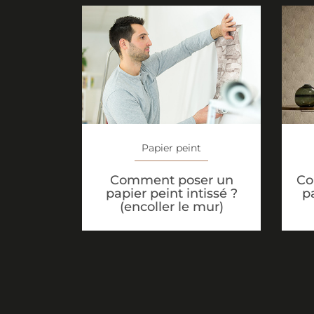
Papier peint
Comment poser un
Co
papier peint intissé ?
p
(encoller le mur)