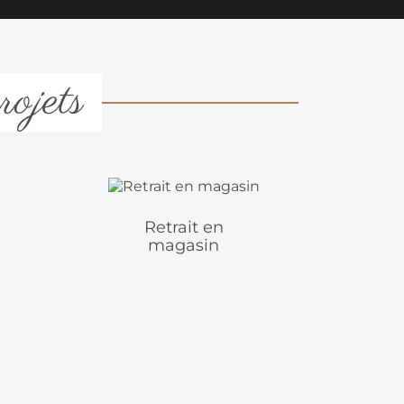
rojets
Retrait en
magasin