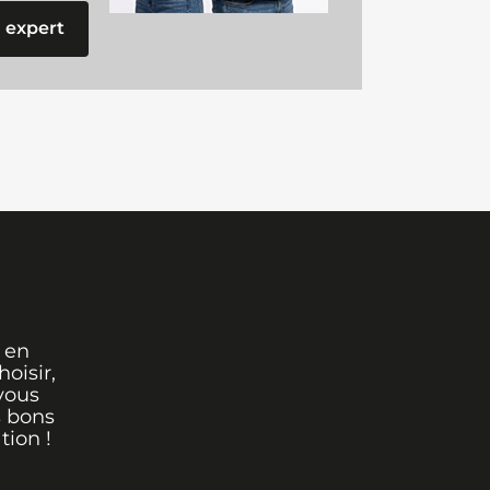
 expert
 en
oisir,
vous
s bons
tion !