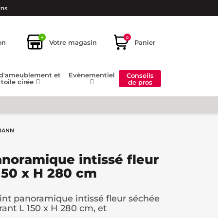
ins
+
0
on
Votre magasin
Panier
 d'ameublement et
Evènementiel
Conseils
toile cirée
de pros
SMANN
anoramique intissé fleur
150 x H 280 cm
int panoramique intissé fleur séchée
nt L 150 x H 280 cm, et