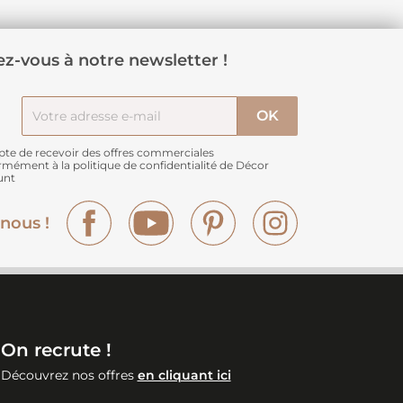
z-vous à notre newsletter !
pte de recevoir des offres commerciales
rmément à
la politique de confidentialité de Décor
unt
Facebook
YouTube
Pinterest
Instagram
nous !
On recrute !
Découvrez nos offres
en cliquant ici