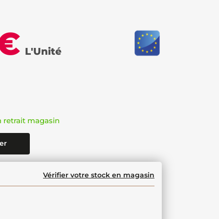
 €
L'Unité
n retrait magasin
er
Vérifier votre stock en magasin