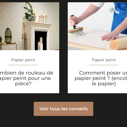
Papier peint
Papier peint
mbien de rouleau de
Comment poser u
apier peint pour une
papier peint ? (encol
pièce?
le papier)
Voir tous les conseils