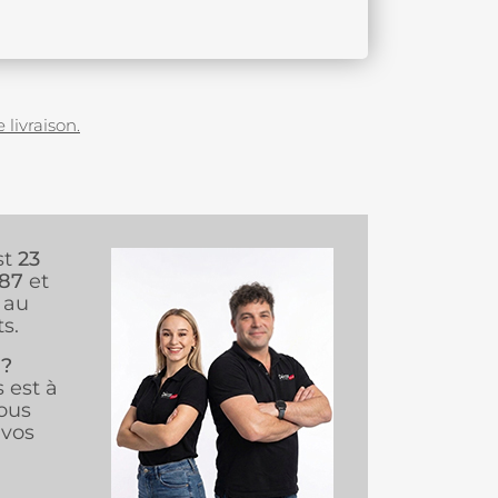
 livraison.
st
23
987
et
au
s.
 ?
s est à
ous
vos