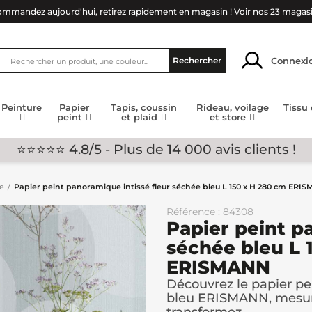
mmandez aujourd'hui, retirez rapidement en magasin !
Voir nos 23 magas
Connexi
Rechercher
Peinture
Papier
Tapis, coussin
Rideau, voilage
Tissu
peint
et plaid
et store
⭐⭐⭐⭐⭐ 4.8/5 - Plus de 14 000 avis clients !
ge
Papier peint panoramique intissé fleur séchée bleu L 150 x H 280 cm ERI
Référence : 84308
Papier peint p
séchée bleu L 
ERISMANN
Découvrez le papier pe
bleu ERISMANN, mesura