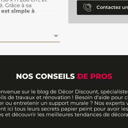
é. Grâce à sa
Contactez un
 est simple à
 vos murs sans
Les motifs de fleurs
élicate et raffinée à
. Fabriqué en 3 lés, il
ique, vous permettant de
ontemporaine sans
t sublimez votre
amique intissé fleur
ceux qui recherchent
rante.
NOS CONSEILS
DE PROS
envenue sur le blog de Décor Discount, spécialiste
ils de travaux et rénovation ! Besoin d'aide pour ch
er ou entretenir un support murale ? Nos experts 
ent ici tous leurs secrets papier peint pour avoir le
s et découvrir les meilleures tendances de décora