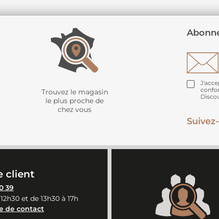
Abonne
J'acce
confo
Trouvez le magasin
Disco
le plus proche de
chez vous
Suivez-
 client
0 39
 12h30 et de 13h30 à 17h
e de contact