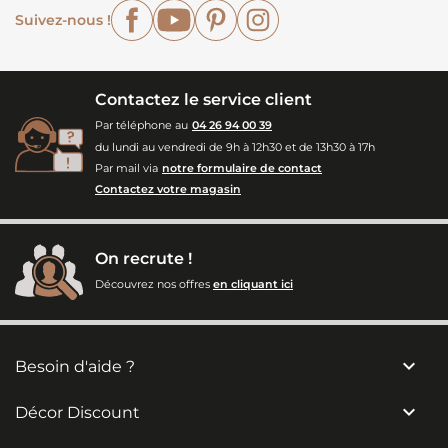
Facebook
YouTube
Pinterest
Instagram
Suivez-nous !
Contactez le service client
Par téléphone au
04 26 94 00 39
du lundi au vendredi de 9h à 12h30 et de 13h30 à 17h
Par mail via
notre formulaire de contact
Contactez votre magasin
On recrute !
Découvrez nos offres
en cliquant ici

Besoin d'aide ?

Décor Discount