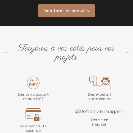
Voir tous les conseils
Toujours à vos côtés pour vos
projets
Des prix discount
Des experts à
depuis 1987
votre écoute
Retrait en
magasin
Paiement 100%
sécurisé