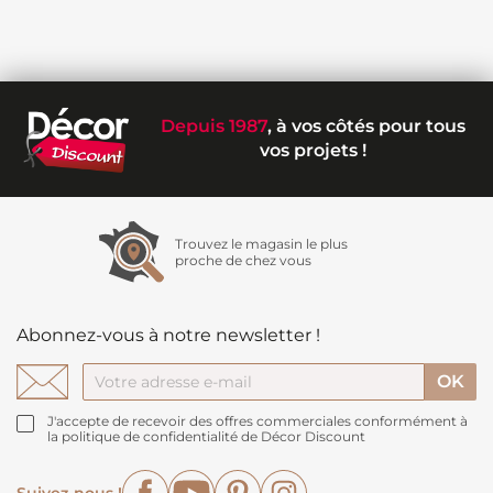
Depuis 1987
, à vos côtés pour tous
vos projets !
Trouvez le magasin le plus
proche de chez vous
Abonnez-vous à notre newsletter !
J'accepte de recevoir des offres commerciales conformément à
la politique de confidentialité de Décor Discount
Facebook
YouTube
Pinterest
Instagram
Suivez-nous !