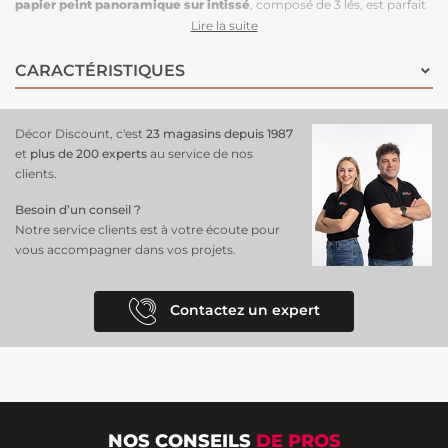
papier peint panoramique sur intissé
, composé de 3 lés, est parfait
pour créer une atmosphère unique et ludique tout en ajoutant une
Lire la suite
sophistication intemporelle à votre décoration. Imaginez vos murs
ornés de magnifiques hortensias roses, que ce soit pour le salon, la
CARACTÉRISTIQUES
chambre ou même la salle de bains, laissez-vous séduire par ce
design exquis qui transforme votre espace en un havre de paix.
Offrez-vous dès aujourd'hui ce papier peint panoramique Hortensia
Décor Discount, c'est
23 magasins depuis 1987
rose ERISMANN !
et
plus de 200 experts
au service de nos
clients.
Besoin d’un conseil ?
Notre service clients est à votre écoute pour
vous accompagner dans vos projets.
Contactez un expert
NOS CONSEILS
DE PROS