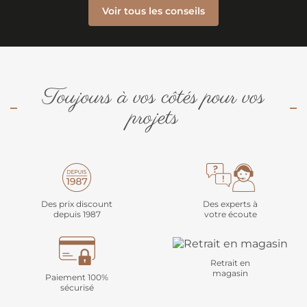
Voir tous les conseils
Toujours à vos côtés pour vos
projets
Des prix discount
Des experts à
depuis 1987
votre écoute
Retrait en
magasin
Paiement 100%
sécurisé