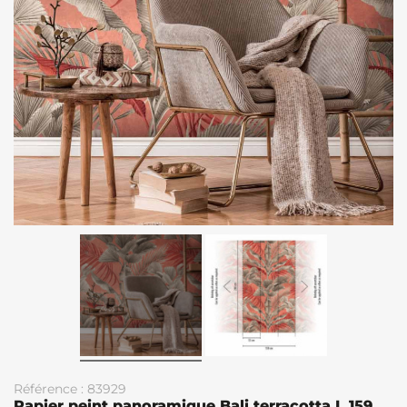
Référence : 83929
Papier peint panoramique Bali terracotta L 159