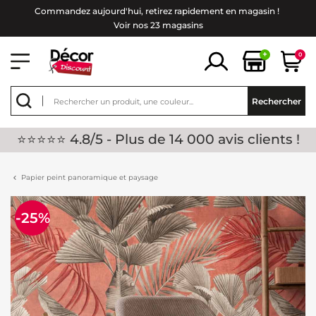
Commandez aujourd'hui, retirez rapidement en magasin !
Voir nos 23 magasins
+
0
Rechercher
⭐⭐⭐⭐⭐ 4.8/5 - Plus de 14 000 avis clients !
Papier peint panoramique et paysage
-25%