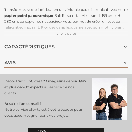
Transformez votre intérieur en un véritable paradis tropical avec notre
papier peint panoramique
Bali Terracotta. Mesurant L 159 cm x H
280 cm, ce papier peint spacieux vous permet de créer un espace
relaxant et inspirant. Plongez dans l'exotisme avec son motif vibrant,
directement inspiré de l'île enchanteresse de Bali. Ajoutez une touche
Lire la suite
d'évasion et de chaleur à votre
décoration intérieure
avec ce papier
peint qui promet de transformer votre espace en une oasis de
CARACTÉRISTIQUES
sérénité tropicale.
AVIS
Décor Discount, c'est
23 magasins depuis 1987
et
plus de 200 experts
au service de nos
clients.
Besoin d’un conseil ?
Notre service clients est à votre écoute pour
vous accompagner dans vos projets.