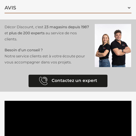
AVIS
Décor Discount, c'est
23 magasins depuis 1987
et
plus de 200 experts
au service de nos
clients.
Besoin d’un conseil ?
Notre service clients est à votre écoute pour
vous accompagner dans vos projets.
Contactez un expert