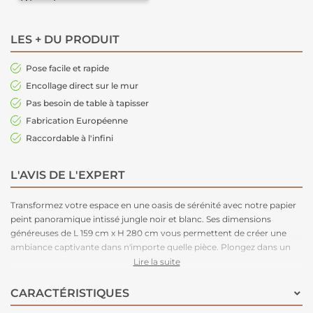
LES + DU PRODUIT
Pose facile et rapide
Encollage direct sur le mur
Pas besoin de table à tapisser
Fabrication Européenne
Raccordable à l'infini
L'AVIS DE L'EXPERT
Transformez votre espace en une oasis de sérénité avec notre papier
peint panoramique intissé jungle noir et blanc. Ses dimensions
généreuses de L 159 cm x H 280 cm vous permettent de créer une
ambiance captivante dans n'importe quelle pièce. Plongez dans un
monde de contrastes saisissants, où la nature s'épanouit dans des
Lire la suite
nuances de noir et blanc.
CARACTÉRISTIQUES