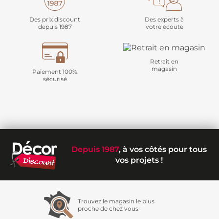
Des prix discount
Des experts à
depuis 1987
votre écoute
Retrait en
magasin
Paiement 100%
sécurisé
Depuis 1987
, à vos côtés pour tous
vos projets !
Trouvez le magasin le plus
proche de chez vous