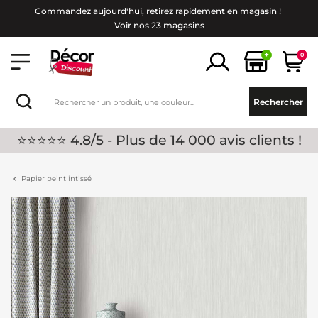
Commandez aujourd'hui, retirez rapidement en magasin !
Voir nos 23 magasins
+
0
Rechercher
⭐⭐⭐⭐⭐ 4.8/5 - Plus de 14 000 avis clients !
Papier peint intissé