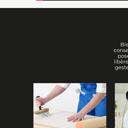
Bi
conse
pos
libèr
geste