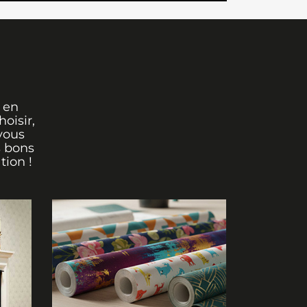
 en
oisir,
vous
s bons
tion !