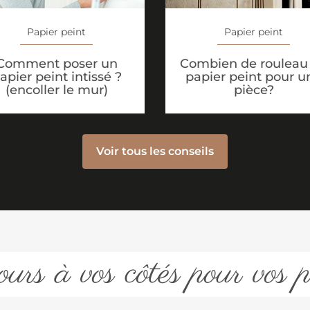
Papier peint
Papier peint
Comment poser un
Combien de rouleau
apier peint intissé ?
papier peint pour u
(encoller le mur)
pièce?
Voir tous les conseils
urs à vos côtés pour vos p