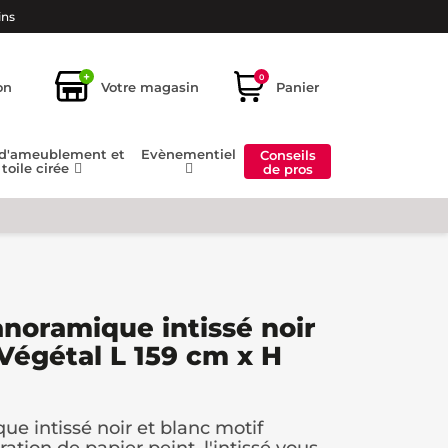
ins
+
0
on
Votre magasin
Panier
 d'ameublement et
Evènementiel
Conseils
toile cirée
de pros
anoramique intissé noir
 Végétal L 159 cm x H
e intissé noir et blanc motif