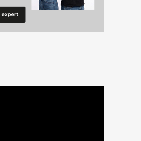
 expert