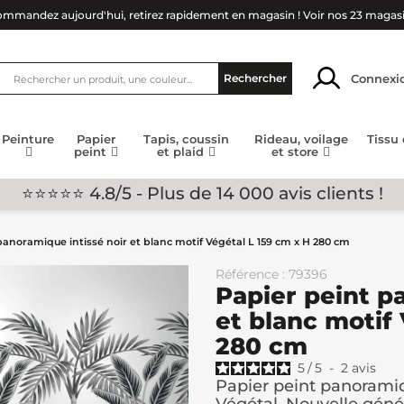
mmandez aujourd'hui, retirez rapidement en magasin !
Voir nos 23 magas
Connexi
Rechercher
Peinture
Papier
Tapis, coussin
Rideau, voilage
Tissu
peint
et plaid
et store
⭐⭐⭐⭐⭐ 4.8/5 - Plus de 14 000 avis clients !
panoramique intissé noir et blanc motif Végétal L 159 cm x H 280 cm
Référence : 79396
Papier peint p
et blanc motif
280 cm
5
/
5
-
2
avis
Papier peint panoramiqu