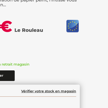
ation de papier peint, l'intissé vous
...
 €
Le Rouleau
n retrait magasin
er
Vérifier votre stock en magasin