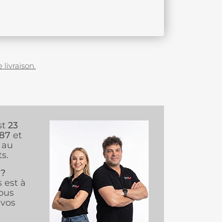
 livraison.
st
23
987
et
au
s.
 ?
s est à
ous
vos