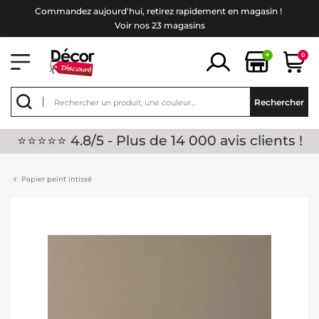
Commandez aujourd'hui, retirez rapidement en magasin !
Voir nos 23 magasins
+
0
Rechercher
⭐⭐⭐⭐⭐ 4.8/5 - Plus de 14 000 avis clients !
Papier peint intissé