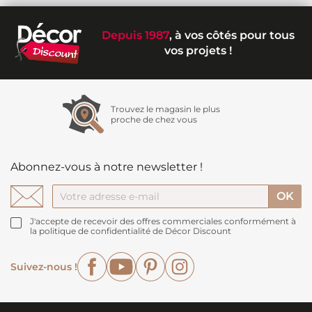
Depuis 1987
, à vos côtés pour tous
vos projets !
Trouvez le magasin le plus
proche de chez vous
Abonnez-vous à notre newsletter !
J'accepte de recevoir des offres commerciales conformément à
la politique de confidentialité de Décor Discount
Facebook
YouTube
Pinterest
Instagram
Suivez-nous !