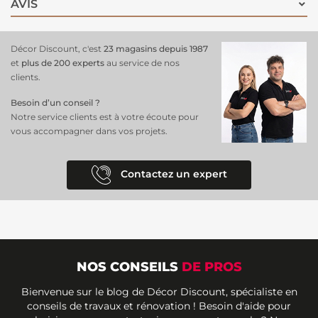
AVIS
Décor Discount, c'est
23 magasins depuis 1987
et
plus de 200 experts
au service de nos
clients.
Besoin d’un conseil ?
Notre service clients est à votre écoute pour
vous accompagner dans vos projets.
Contactez un expert
NOS CONSEILS
DE PROS
Bienvenue sur le blog de Décor Discount, spécialiste en
conseils de travaux et rénovation ! Besoin d'aide pour