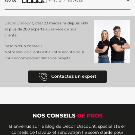
AVIS
4.4
/
5
-
10
AVIS
Décor Discount, c'est
23 magasins depuis 1987
et
plus de 200 experts
au service de nos
clients.
Besoin d’un conseil ?
Notre service clients est à votre écoute pour
vous accompagner dans vos projets.
Contactez un expert
NOS CONSEILS
DE PROS
Bienvenue sur le blog de Décor Discount, spécialiste en
conseils de travaux et rénovation ! Besoin d'aide pour