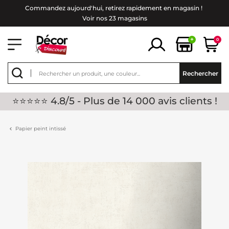
Commandez aujourd'hui, retirez rapidement en magasin !
Voir nos 23 magasins
+
0
Rechercher
⭐⭐⭐⭐⭐ 4.8/5 - Plus de 14 000 avis clients !
Papier peint intissé