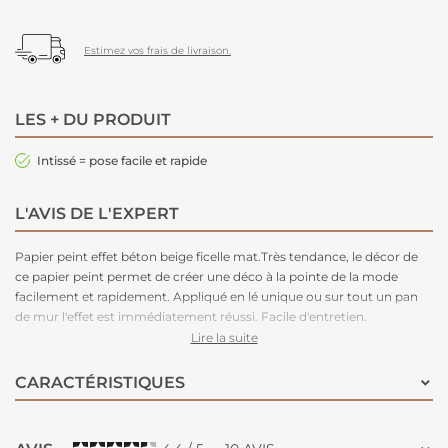
Estimez vos frais de livraison.
LES + DU PRODUIT
Intissé = pose facile et rapide
L'AVIS DE L'EXPERT
Papier peint effet béton beige ficelle mat.Très tendance, le décor de
ce papier peint permet de créer une déco à la pointe de la mode
facilement et rapidement. Appliqué en lé unique ou sur tout un pan
de mur l'effet est immédiatement réussi. Facile d'entretien.
Nettoyage avec une éponge humide à l’eau savonneuse. Plus besoin
Lire la suite
de table à tapisser, la colle se met directement sur le mur. L’intissé ne
demande pas de préparation particulière et se découpe facilement au
CARACTÉRISTIQUES
cutter.