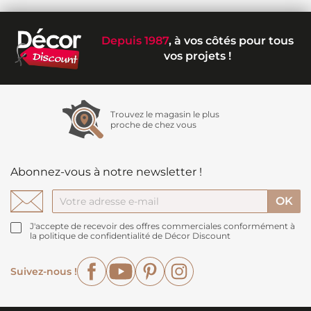
Depuis 1987
, à vos côtés pour tous
vos projets !
Trouvez le magasin le plus
proche de chez vous
Abonnez-vous à notre newsletter !
J'accepte de recevoir des offres commerciales conformément à
la politique de confidentialité de Décor Discount
Facebook
YouTube
Pinterest
Instagram
Suivez-nous !