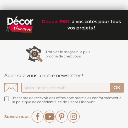
Depuis 1987
, à vos côtés pour tous
vos projets !
Trouvez le magasin le plus
proche de chez vous
Abonnez-vous à notre newsletter !
J'accepte de recevoir des offres commerciales conformément à
la politique de confidentialité de Décor Discount
Facebook
YouTube
Pinterest
Instagram
Suivez-nous !