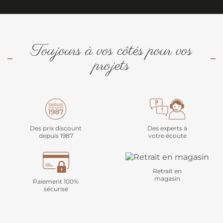
Toujours à vos côtés pour vos
projets
Des prix discount
Des experts à
depuis 1987
votre écoute
Retrait en
magasin
Paiement 100%
sécurisé