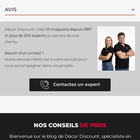
AVIS
Décor Discount, c'est
23 magasins depuis 1987
et
plus de 200 experts
au service de nos
clients.
Besoin d’un conseil ?
Notre service clients est à votre écoute pour
vous accompagner dans vos projets.
Contactez un expert
NOS CONSEILS
DE PROS
Bienvenue sur le blog de Décor Discount, spécialiste en