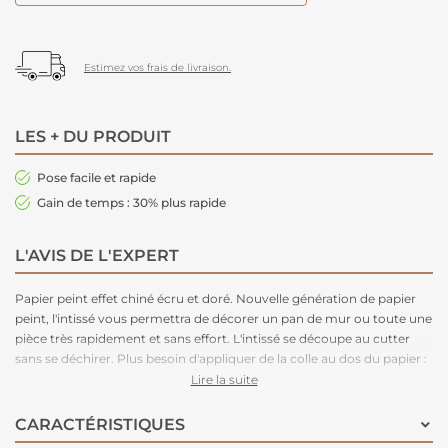
Estimez vos frais de livraison.
LES + DU PRODUIT
Pose facile et rapide
Gain de temps : 30% plus rapide
L'AVIS DE L'EXPERT
Papier peint effet chiné écru et doré. Nouvelle génération de papier
peint, l'intissé vous permettra de décorer un pan de mur ou toute une
pièce très rapidement et sans effort. L'intissé se découpe au cutter
sans se déchirer. Plus besoin d'appliquer de la colle au dos du papier :
la colle est à appliquer uniquement sur le mur, au rouleau et au
Lire la suite
pinceau pour les angles. Plus besoin donc de table à tapisser. Le
papier peint adhère sur le mur facilement et sans se déchirer au
CARACTÉRISTIQUES
contact de la colle.