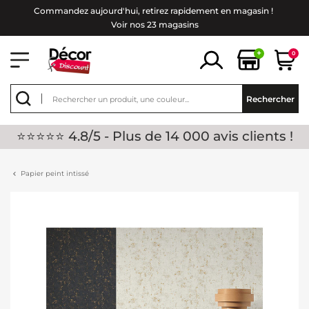
Commandez aujourd'hui, retirez rapidement en magasin !
Voir nos 23 magasins
+
0
Rechercher
⭐⭐⭐⭐⭐ 4.8/5 - Plus de 14 000 avis clients !
Papier peint intissé