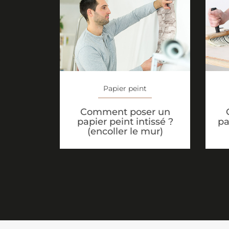
Papier peint
Comment poser un
papier peint intissé ?
pa
(encoller le mur)