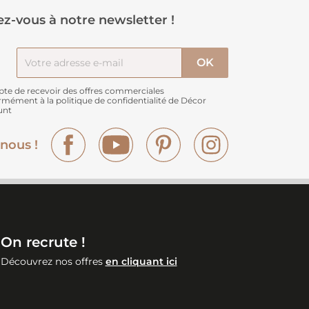
z-vous à notre newsletter !
pte de recevoir des offres commerciales
rmément à
la politique de confidentialité de Décor
unt
Facebook
YouTube
Pinterest
Instagram
nous !
On recrute !
Découvrez nos offres
en cliquant ici