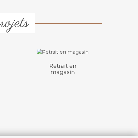
rojets
Retrait en
magasin