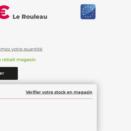
€
Le Rouleau
imez votre quantité
n retrait magasin
er
Vérifier votre stock en magasin