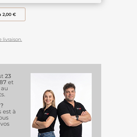
à 2,00 €
 livraison.
st
23
987
et
au
s.
 ?
s est à
ous
vos