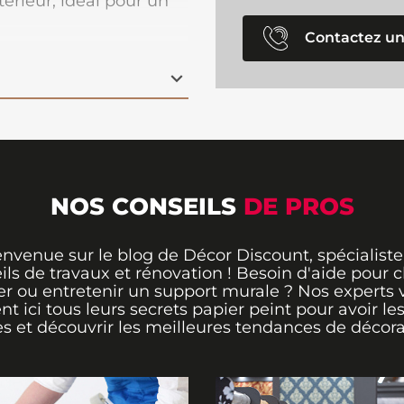
érieur, idéal pour un
ne entrée avec du
cord libre, ce
Contactez un
tement sur un mur
 il est à la fois
un usage quotidien.
 les travaux grâce à ce
ndance.
NOS CONSEILS
DE PROS
envenue sur le blog de Décor Discount, spécialiste
ils de travaux et rénovation ! Besoin d'aide pour ch
er ou entretenir un support murale ? Nos experts 
ent ici tous leurs secrets papier peint pour avoir le
s et découvrir les meilleures tendances de décora