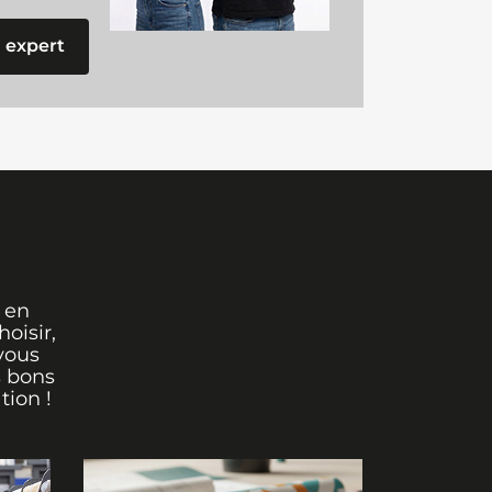
 expert
 en
oisir,
vous
s bons
tion !