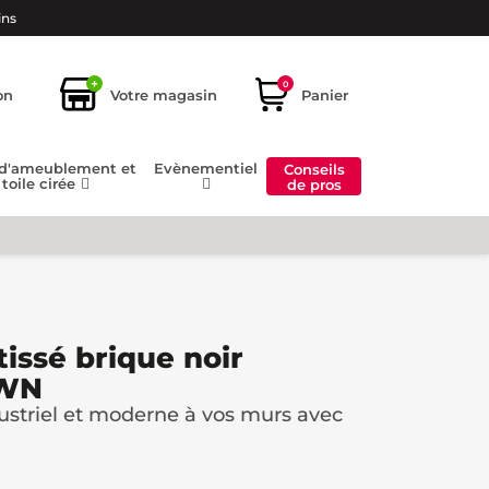
ins
+
0
on
Votre magasin
Panier
 d'ameublement et
Evènementiel
Conseils
toile cirée
de pros
tissé brique noir
WN
dustriel et moderne à vos murs avec