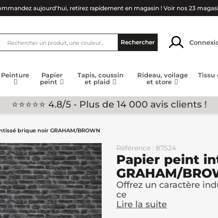
mmandez aujourd'hui, retirez rapidement en magasin !
Voir nos 23 magas
Connexi
Rechercher
Peinture
Papier
Tapis, coussin
Rideau, voilage
Tissu
peint
et plaid
et store
⭐⭐⭐⭐⭐ 4.8/5 - Plus de 14 000 avis clients !
 intissé brique noir GRAHAM/BROWN
Référence : 87524
Papier peint in
GRAHAM/BRO
Offrez un caractère in
ce
Lire la suite