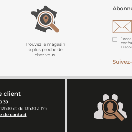
Abonne
J'acce
confo
Trouvez le magasin
Disco
le plus proche de
chez vous
Suivez-
 client
0 39
 12h30 et de 13h30 à 17h
e de contact