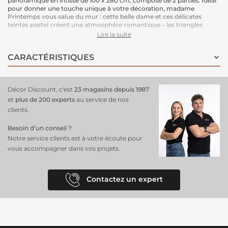
panoramique en intissé de 100 x 280 cm, composé de 2 parties. Idéal
pour donner une touche unique à votre décoration, madame
Printemps vous salue du mur : cette belle dame et ces délicates
teintes pastel créent une atmosphère romantique – les triangles
géométriques du papier peint donnent une touche de modernité à
Lire la suite
cette peinture historique au XXIe siècle. L’effet créé est une œuvre
d'art géante qui habille magnifiquement votre espace.
CARACTÉRISTIQUES
Le support intissé garantit une installation facile : il vous suffit
d'enduire le mur de colle pour poser ce papier peint en toute
simplicité. Une solution pratique et esthétique.
Dimensions : 100 cm (largeur) x 280 cm (hauteur)
Décor Discount, c'est
23 magasins depuis 1987
Support : Intissé
Pose : Encollage du mur, pose facile.
et
plus de 200 experts
au service de nos
clients.
Besoin d’un conseil ?
Notre service clients est à votre écoute pour
vous accompagner dans vos projets.
Contactez un expert