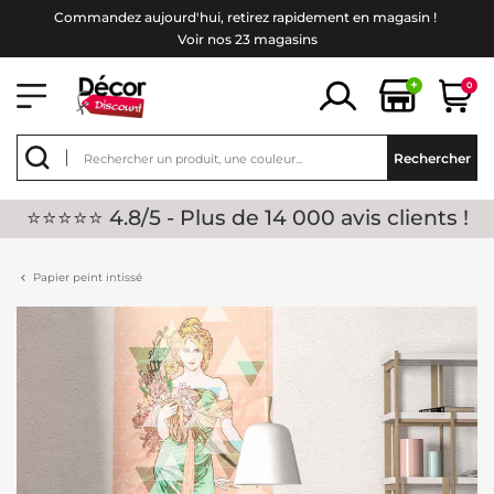
Commandez aujourd'hui, retirez rapidement en magasin !
Voir nos 23 magasins
+
0
Rechercher
⭐⭐⭐⭐⭐ 4.8/5 - Plus de 14 000 avis clients !
Papier peint intissé