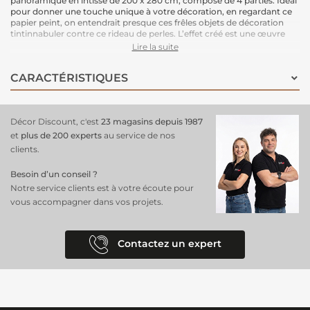
panoramique en intissé de 200 x 280 cm, composé de 4 parties. Idéal
pour donner une touche unique à votre décoration, en regardant ce
papier peint, on entendrait presque ces frêles objets de décoration
tintinnabuler contre ce rideau de perles. L’effet créé est une œuvre
d'art géante qui habille magnifiquement votre espace.
Lire la suite
Le support intissé garantit une installation facile : il vous suffit
d'enduire le mur de colle pour poser ce papier peint en toute
CARACTÉRISTIQUES
simplicité. Une solution pratique et esthétique.
Dimensions : 200 cm (largeur) x 280 cm (hauteur)
Support : Intissé
Pose : Encollage du mur, pose facile.
Décor Discount, c'est
23 magasins depuis 1987
et
plus de 200 experts
au service de nos
clients.
Besoin d’un conseil ?
Notre service clients est à votre écoute pour
vous accompagner dans vos projets.
Contactez un expert