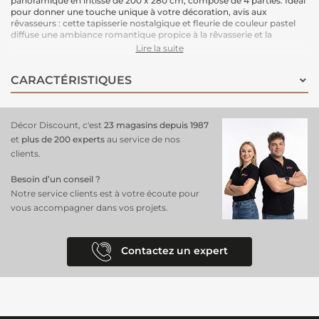
panoramique en intissé de 200 x 280 cm, composé de 4 parties. Idéal
pour donner une touche unique à votre décoration, avis aux
rêvasseurs : cette tapisserie nostalgique et fleurie de couleur pastel
diffuse une ambiance romantique propice à la rêvasserie et la
détente. L’effet créé est une œuvre d'art géante qui habille
Lire la suite
magnifiquement votre espace.
Le support intissé garantit une installation facile : il vous suffit
CARACTÉRISTIQUES
d'enduire le mur de colle pour poser ce papier peint en toute
simplicité. Une solution pratique et esthétique.
Dimensions : 200 cm (largeur) x 280 cm (hauteur)
Support : Intissé
Décor Discount, c'est
23 magasins depuis 1987
Pose : Encollage du mur, pose facile.
et
plus de 200 experts
au service de nos
clients.
Besoin d’un conseil ?
Notre service clients est à votre écoute pour
vous accompagner dans vos projets.
Contactez un expert