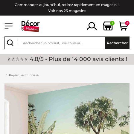
Commandez aujourd'hui, retirez rapidement en magasin !
Voir nos 23 magasins
+
0
Rechercher
⭐⭐⭐⭐⭐ 4.8/5 - Plus de 14 000 avis clients !
Papier peint intissé