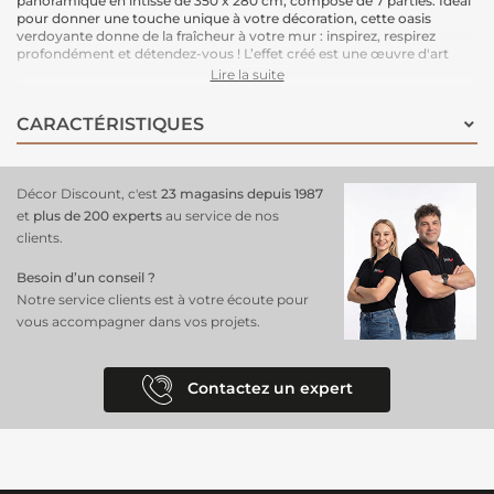
panoramique en intissé de 350 x 280 cm, composé de 7 parties. Idéal
pour donner une touche unique à votre décoration, cette oasis
verdoyante donne de la fraîcheur à votre mur : inspirez, respirez
profondément et détendez-vous ! L’effet créé est une œuvre d'art
géante qui habille magnifiquement votre espace.
Lire la suite
Le support intissé garantit une installation facile : il vous suffit
d'enduire le mur de colle pour poser ce papier peint en toute
CARACTÉRISTIQUES
simplicité. Une solution pratique et esthétique.
Dimensions : 350 cm (largeur) x 280 cm (hauteur)
Support : Intissé
Pose : Encollage du mur, pose facile.
Décor Discount, c'est
23 magasins depuis 1987
et
plus de 200 experts
au service de nos
clients.
Besoin d’un conseil ?
Notre service clients est à votre écoute pour
vous accompagner dans vos projets.
Contactez un expert