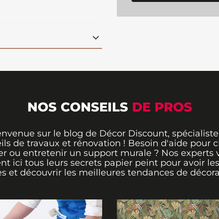
ffet créé est une
nifiquement votre
ation facile : il vous
 poser ce papier peint
tique et esthétique.
 cm (hauteur)
NOS CONSEILS
DE PROS
envenue sur le blog de Décor Discount, spécialiste
ils de travaux et rénovation ! Besoin d'aide pour ch
er ou entretenir un support murale ? Nos experts 
ent ici tous leurs secrets papier peint pour avoir le
s et découvrir les meilleures tendances de décora