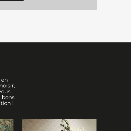
 en
oisir,
vous
s bons
tion !