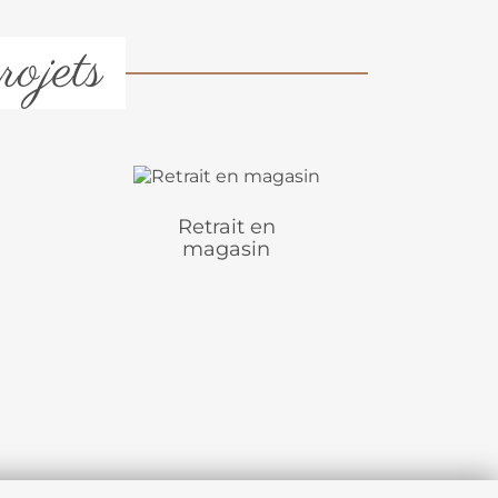
rojets
Retrait en
magasin