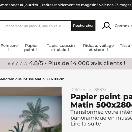
mmandez aujourd'hui, retirez rapidement en magasin !
Voir nos 23 magas
Connexi
Rechercher
Peinture
Papier
Tapis, coussin
Rideau, voilage
Tissu
peint
et plaid
et store
⭐⭐⭐⭐⭐ 4.8/5 - Plus de 14 000 avis clients !
 panoramique intissé Matin 500x280cm
Référence : 85873
Papier peint p
Matin 500x28
Transformez votre inté
panoramique en intissé
Lire la suite