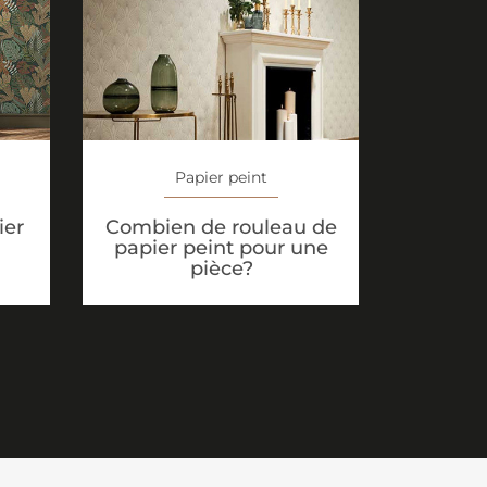
Papier peint
ier
Combien de rouleau de
papier peint pour une
pièce?