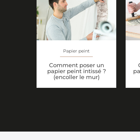
Papier peint
Comment poser un
papier peint intissé ?
pa
(encoller le mur)