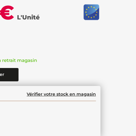
 €
L'Unité
n retrait magasin
er
Vérifier votre stock en magasin