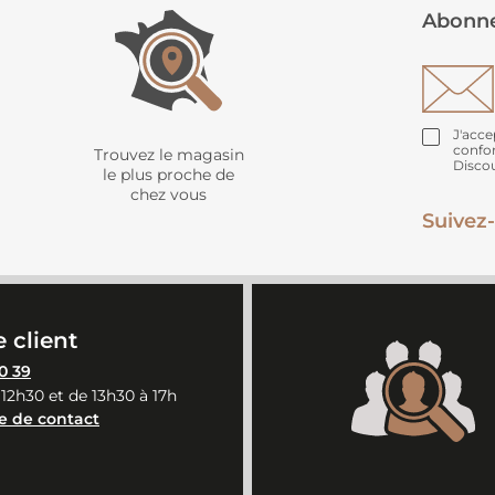
Abonne
J'acce
confo
Trouvez le magasin
Disco
le plus proche de
chez vous
Suivez-
 client
0 39
 12h30 et de 13h30 à 17h
e de contact