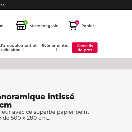
ins
+
0
on
Votre magasin
Panier
 d'ameublement et
Evènementiel
Conseils
toile cirée
de pros
anoramique intissé
0cm
rieur avec ce superbe papier peint
 de 500 x 280 cm,...