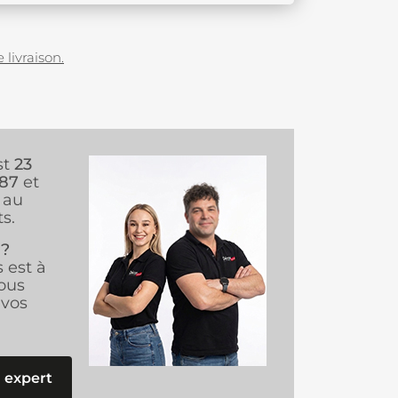
 livraison.
st
23
987
et
au
s.
 ?
s est à
ous
vos
 expert