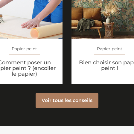
Papier peint
Papier peint
Comment poser un
Bien choisir son pap
pier peint ? (encoller
peint !
le papier)
Voir tous les conseils