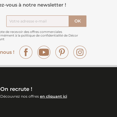
z-vous à notre newsletter !
pte de recevoir des offres commerciales
rmément à
la politique de confidentialité de Décor
unt
Facebook
YouTube
Pinterest
Instagram
nous !
On recrute !
Découvrez nos offres
en cliquant ici