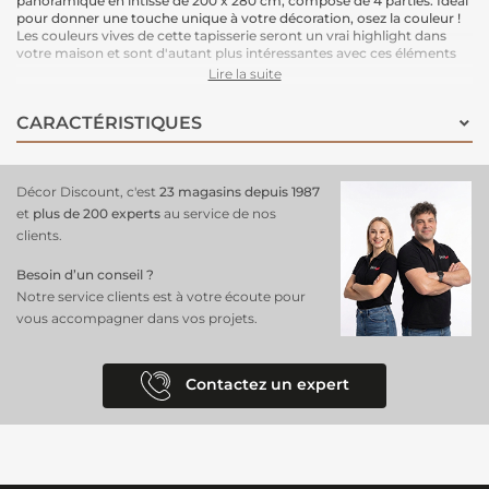
panoramique en intissé de 200 x 280 cm, composé de 4 parties. Idéal
pour donner une touche unique à votre décoration, osez la couleur !
Les couleurs vives de cette tapisserie seront un vrai highlight dans
votre maison et sont d'autant plus intéressantes avec ces éléments
floraux. Il faut y regarder à deux fois ! L’effet créé est une œuvre d'art
Lire la suite
géante qui habille magnifiquement votre espace.
Le support intissé garantit une installation facile : il vous suffit
CARACTÉRISTIQUES
d'enduire le mur de colle pour poser ce papier peint en toute
simplicité. Une solution pratique et esthétique.
Dimensions : 200 cm (largeur) x 280 cm (hauteur)
Support : Intissé
Décor Discount, c'est
23 magasins depuis 1987
Pose : Encollage du mur, pose facile.
et
plus de 200 experts
au service de nos
clients.
Besoin d’un conseil ?
Notre service clients est à votre écoute pour
vous accompagner dans vos projets.
Contactez un expert