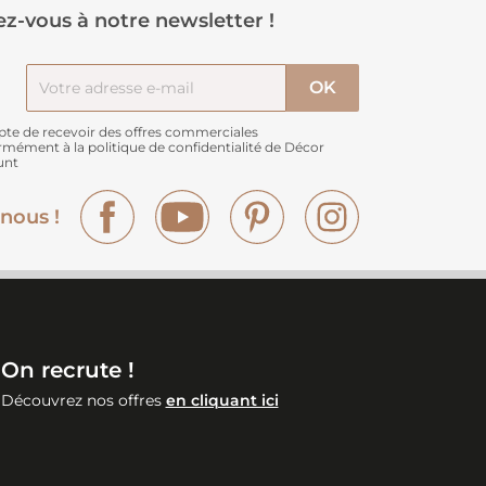
z-vous à notre newsletter !
pte de recevoir des offres commerciales
rmément à
la politique de confidentialité de Décor
unt
Facebook
YouTube
Pinterest
Instagram
nous !
On recrute !
Découvrez nos offres
en cliquant ici