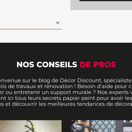
oires ressemble au
r une nuit claire et
d'art géante qui habille
ation facile : il vous
 poser ce papier peint
tique et esthétique.
 cm (hauteur)
NOS CONSEILS
DE PROS
envenue sur le blog de Décor Discount, spécialiste
ils de travaux et rénovation ! Besoin d'aide pour ch
er ou entretenir un support murale ? Nos experts 
ent ici tous leurs secrets papier peint pour avoir le
s et découvrir les meilleures tendances de décora