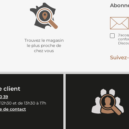
Abonne
J'acce
confo
Trouvez le magasin
Disco
le plus proche de
chez vous
Suivez-
 client
0 39
 12h30 et de 13h30 à 17h
e de contact