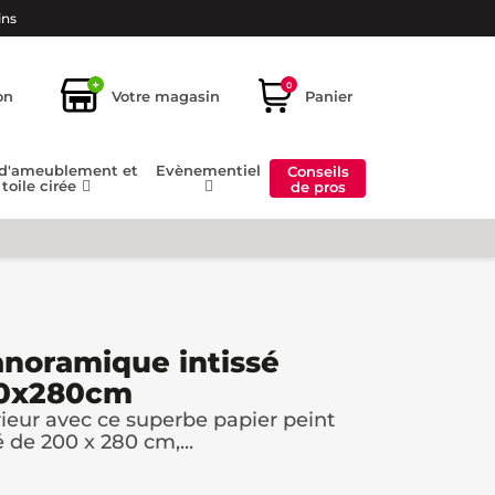
ins
+
0
on
Votre magasin
Panier
 d'ameublement et
Evènementiel
Conseils
toile cirée
de pros
anoramique intissé
200x280cm
rieur avec ce superbe papier peint
 de 200 x 280 cm,...