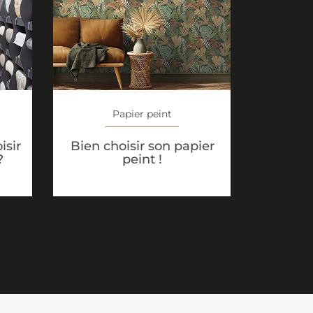
Papier peint
isir
Bien choisir son papier
?
peint !