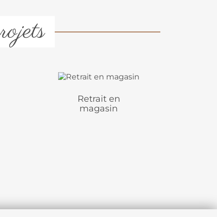
rojets
Retrait en
magasin