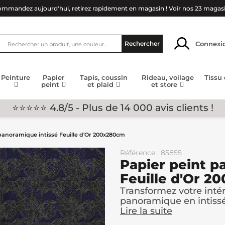
mmandez aujourd'hui, retirez rapidement en magasin !
Voir nos 23 magas
Connexi
Rechercher
Peinture
Papier
Tapis, coussin
Rideau, voilage
Tissu
peint
et plaid
et store
⭐⭐⭐⭐⭐ 4.8/5 - Plus de 14 000 avis clients !
panoramique intissé Feuille d'Or 200x280cm
Référence : 85855
Papier peint p
Feuille d'Or 
Transformez votre inté
panoramique en intissé
Lire la suite