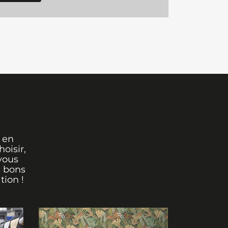
 en
oisir,
vous
s bons
tion !