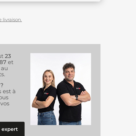
 livraison.
st
23
987
et
au
s.
 ?
s est à
ous
vos
 expert