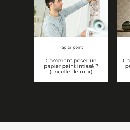
Papier peint
Comment poser un
Co
papier peint intissé ?
p
(encoller le mur)