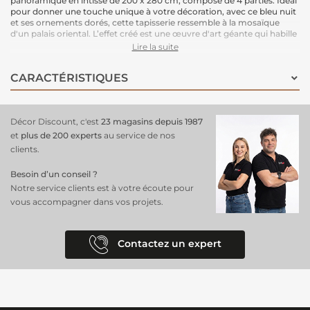
panoramique en intissé de 200 x 280 cm, composé de 4 parties. Idéal
pour donner une touche unique à votre décoration, avec ce bleu nuit
et ses ornements dorés, cette tapisserie ressemble à la mosaïque
d'un palais oriental. L’effet créé est une œuvre d'art géante qui habille
magnifiquement votre espace.
Lire la suite
Le support intissé garantit une installation facile : il vous suffit
d'enduire le mur de colle pour poser ce papier peint en toute
CARACTÉRISTIQUES
simplicité. Une solution pratique et esthétique.
Dimensions : 200 cm (largeur) x 280 cm (hauteur)
Support : Intissé
Pose : Encollage du mur, pose facile.
Décor Discount, c'est
23 magasins depuis 1987
et
plus de 200 experts
au service de nos
clients.
Besoin d’un conseil ?
Notre service clients est à votre écoute pour
vous accompagner dans vos projets.
Contactez un expert