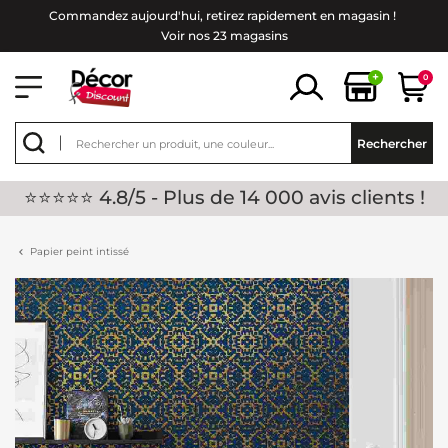
Commandez aujourd'hui, retirez rapidement en magasin !
Voir nos 23 magasins
+
0
Rechercher
⭐⭐⭐⭐⭐ 4.8/5 - Plus de 14 000 avis clients !
Papier peint intissé