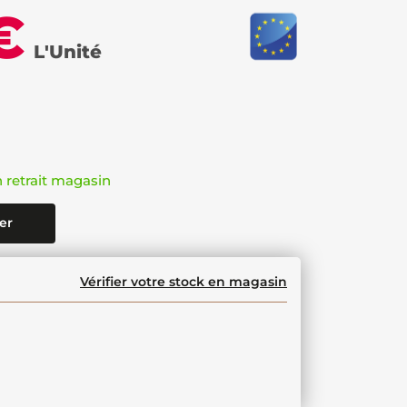
€
L'Unité
n retrait magasin
er
Vérifier votre stock en magasin