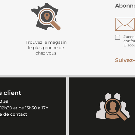
Abonne
J'acce
confo
Trouvez le magasin
Disco
le plus proche de
chez vous
Suivez-
 client
0 39
 12h30 et de 13h30 à 17h
e de contact