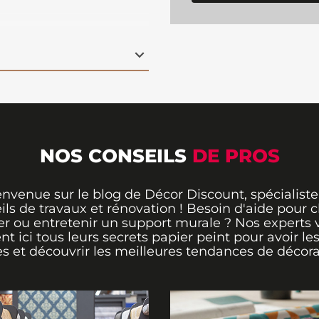
d bouquet de fleurs
nostalgique pour votre
eulement facile à poser,
lation pratique et
rmer instantanément
Enchanted Flowers est
 design original et
NOS CONSEILS
DE PROS
envenue sur le blog de Décor Discount, spécialiste
ils de travaux et rénovation ! Besoin d'aide pour ch
er ou entretenir un support murale ? Nos experts 
ent ici tous leurs secrets papier peint pour avoir le
s et découvrir les meilleures tendances de décora