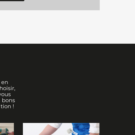
 en
oisir,
vous
s bons
tion !