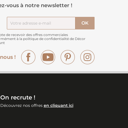
z-vous à notre newsletter !
pte de recevoir des offres commerciales
rmément à
la politique de confidentialité de Décor
unt
Facebook
YouTube
Pinterest
Instagram
nous !
On recrute !
Découvrez nos offres
en cliquant ici