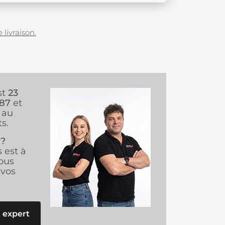
 livraison.
st
23
987
et
au
s.
 ?
s est à
ous
vos
 expert