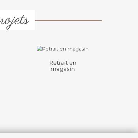
rojets
Retrait en
magasin