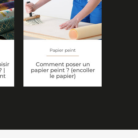
Papier peint
isir
Comment poser un
 |
papier peint ? (encoller
nt
le papier)