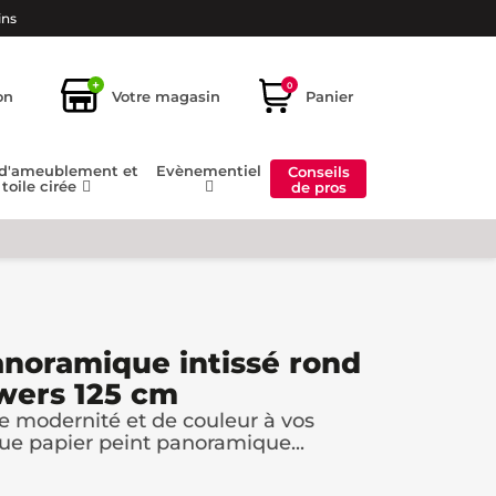
ins
+
0
on
Votre magasin
Panier
 d'ameublement et
Evènementiel
Conseils
toile cirée
de pros
anoramique intissé rond
wers 125 cm
 modernité et de couleur à vos
e papier peint panoramique...