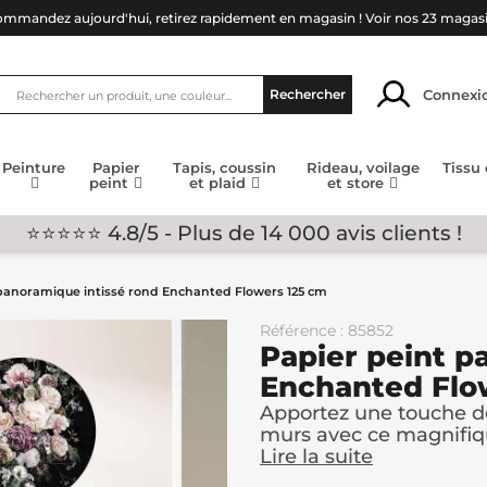
mmandez aujourd'hui, retirez rapidement en magasin !
Voir nos 23 magas
Connexi
Rechercher
Peinture
Papier
Tapis, coussin
Rideau, voilage
Tissu
peint
et plaid
et store
⭐⭐⭐⭐⭐ 4.8/5 - Plus de 14 000 avis clients !
panoramique intissé rond Enchanted Flowers 125 cm
Référence : 85852
Papier peint p
Enchanted Flo
Apportez une touche de
murs avec ce magnifiqu
Lire la suite