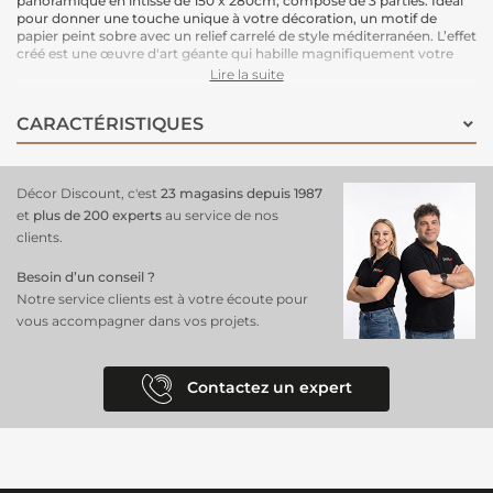
panoramique en intissé de 150 x 280cm, composé de 3 parties. Idéal
pour donner une touche unique à votre décoration, un motif de
papier peint sobre avec un relief carrelé de style méditerranéen. L’effet
créé est une œuvre d'art géante qui habille magnifiquement votre
espace.
Lire la suite
Le support intissé garantit une installation facile : il vous suffit
d'enduire le mur de colle pour poser ce papier peint en toute
CARACTÉRISTIQUES
simplicité. Une solution pratique et esthétique.
Dimensions : 150 cm (largeur) x 280 cm (hauteur)
Support : Intissé
Pose : Encollage du mur, pose facile.
Décor Discount, c'est
23 magasins depuis 1987
et
plus de 200 experts
au service de nos
clients.
Besoin d’un conseil ?
Notre service clients est à votre écoute pour
vous accompagner dans vos projets.
Contactez un expert