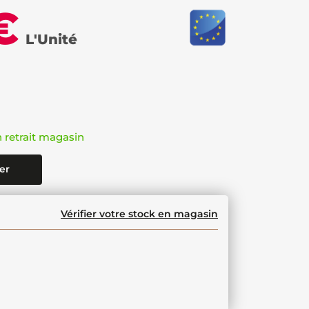
€
L'Unité
n retrait magasin
er
Vérifier votre stock en magasin