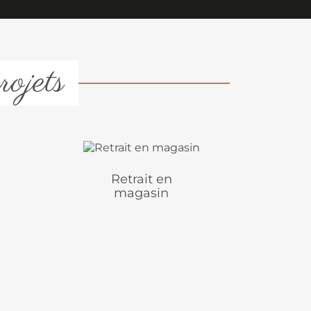
rojets
Retrait en
magasin