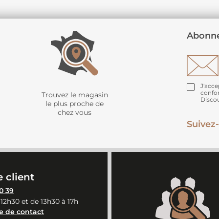
Abonne
J'acce
confo
Trouvez le magasin
Disco
le plus proche de
chez vous
Suivez-
 client
0 39
 12h30 et de 13h30 à 17h
e de contact