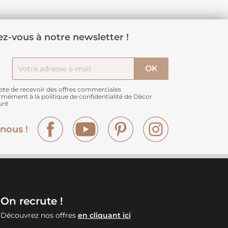
z-vous à notre newsletter !
pte de recevoir des offres commerciales
rmément à
la politique de confidentialité de Décor
unt
Facebook
YouTube
Pinterest
Instagram
nous !
On recrute !
Découvrez nos offres
en cliquant ici