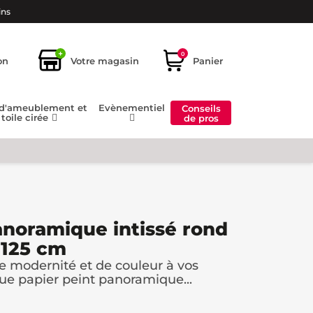
ins
+
0
on
Votre magasin
Panier
 d'ameublement et
Evènementiel
Conseils
toile cirée
de pros
anoramique intissé rond
 125 cm
 modernité et de couleur à vos
e papier peint panoramique...