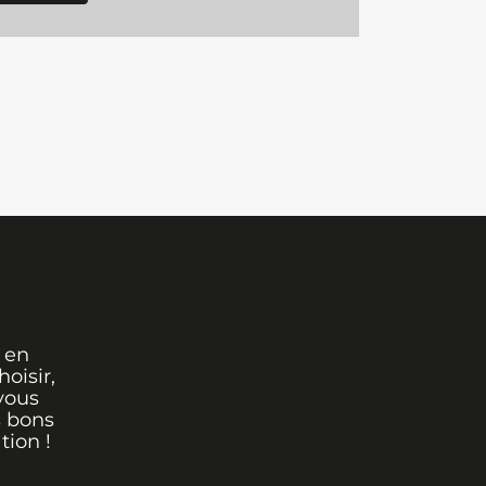
 en
oisir,
vous
s bons
tion !