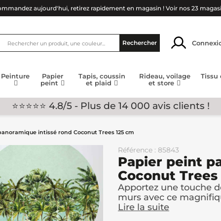
mmandez aujourd'hui, retirez rapidement en magasin !
Voir nos 23 magas
Connexi
Rechercher
Peinture
Papier
Tapis, coussin
Rideau, voilage
Tissu
peint
et plaid
et store
⭐⭐⭐⭐⭐ 4.8/5 - Plus de 14 000 avis clients !
panoramique intissé rond Coconut Trees 125 cm
Référence : 85843
Papier peint p
Coconut Trees
Apportez une touche de
murs avec ce magnifiqu
Lire la suite