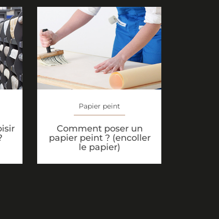
Papier peint
isir
Comment poser un
?
papier peint ? (encoller
le papier)