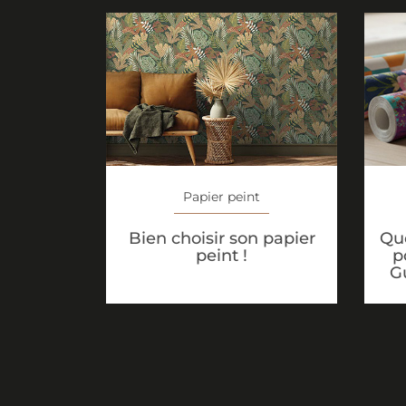
Papier peint
Que
Bien choisir son papier
p
peint !
G