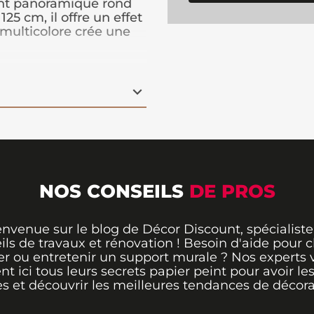
int panoramique rond
5 cm, il offre un effet
 multicolore crée une
 dans votre pièce.
ent facile à poser,
lation pratique et
rmer instantanément
oconut Trees vert est
 design original.
NOS CONSEILS
DE PROS
envenue sur le blog de Décor Discount, spécialiste
ils de travaux et rénovation ! Besoin d'aide pour ch
er ou entretenir un support murale ? Nos experts 
ent ici tous leurs secrets papier peint pour avoir le
s et découvrir les meilleures tendances de décora