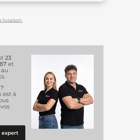
 livraison.
st
23
987
et
au
s.
 ?
s est à
ous
vos
 expert