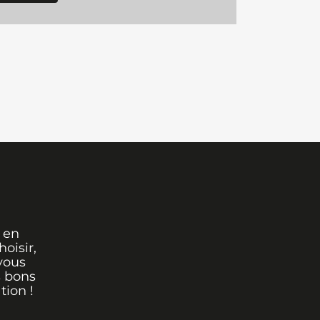
 en
oisir,
vous
s bons
tion !