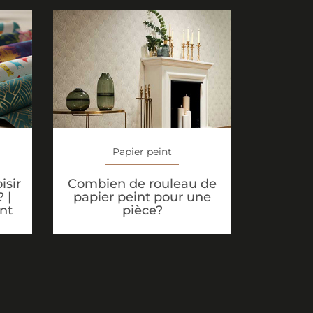
Papier peint
isir
Combien de rouleau de
 |
papier peint pour une
nt
pièce?