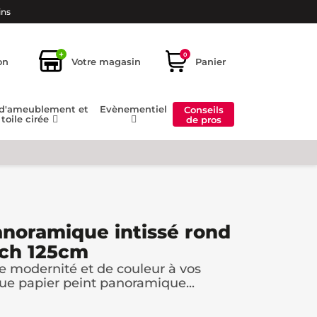
ins
+
0
on
Votre magasin
Panier
 d'ameublement et
Evènementiel
Conseils
toile cirée
de pros
anoramique intissé rond
ch 125cm
 modernité et de couleur à vos
e papier peint panoramique...