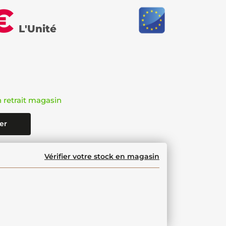
€
L'Unité
n retrait magasin
er
Vérifier votre stock en magasin