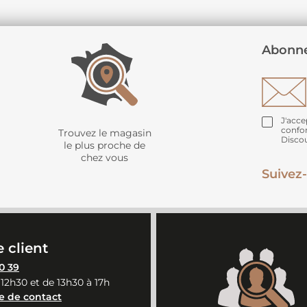
Abonne
J'acce
confo
Trouvez le magasin
Disco
le plus proche de
chez vous
Suivez-
 client
0 39
 12h30 et de 13h30 à 17h
e de contact