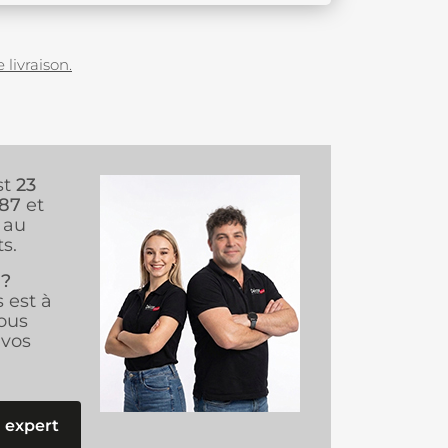
 livraison.
st
23
987
et
au
s.
 ?
s est à
ous
vos
 expert