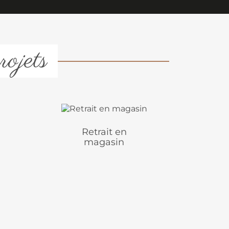
rojets
Retrait en
magasin