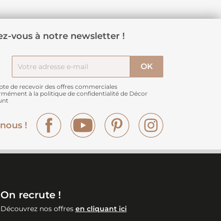
z-vous à notre newsletter !
pte de recevoir des offres commerciales
rmément à
la politique de confidentialité de Décor
unt
Facebook
YouTube
Pinterest
Instagram
nous !
On recrute !
Découvrez nos offres
en cliquant ici