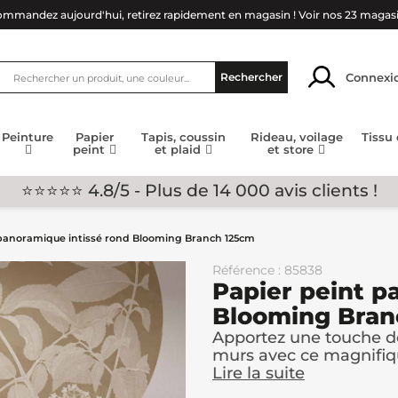
mmandez aujourd'hui, retirez rapidement en magasin !
Voir nos 23 magas
Connexi
Rechercher
Peinture
Papier
Tapis, coussin
Rideau, voilage
Tissu
peint
et plaid
et store
⭐⭐⭐⭐⭐ 4.8/5 - Plus de 14 000 avis clients !
 panoramique intissé rond Blooming Branch 125cm
Référence : 85838
Papier peint p
Blooming Bran
Apportez une touche de
murs avec ce magnifiqu
Lire la suite