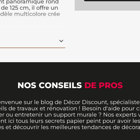
int panoramique rond
e 125 cm, il offre un
odèle multicolore crée
ique dans votre pièce.
ent facile à poser,
lation pratique et
rmer instantanément
Blooming Branch est
 design original et
NOS CONSEILS
DE PROS
envenue sur le blog de Décor Discount, spécialiste
ils de travaux et rénovation ! Besoin d'aide pour ch
er ou entretenir un support murale ? Nos experts 
ent ici tous leurs secrets papier peint pour avoir le
s et découvrir les meilleures tendances de décora