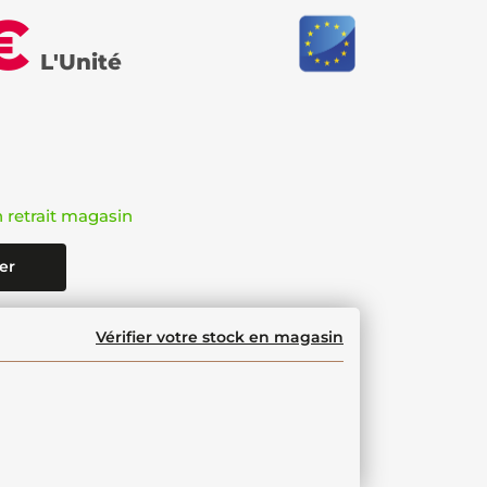
€
L'Unité
n retrait magasin
er
Vérifier votre stock en magasin