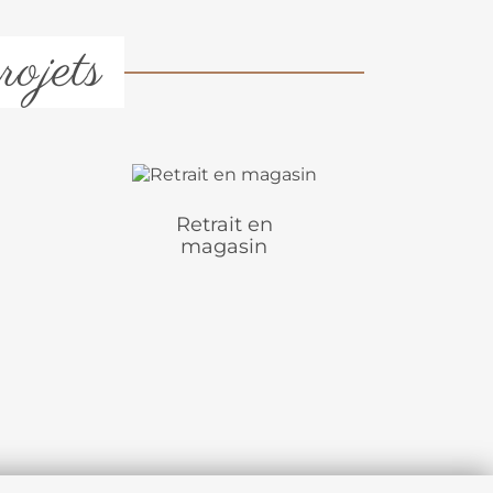
rojets
Retrait en
magasin