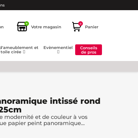
ins
+
0
on
Votre magasin
Panier
 d'ameublement et
Evènementiel
Conseils
toile cirée
de pros
anoramique intissé rond
125cm
 modernité et de couleur à vos
e papier peint panoramique...