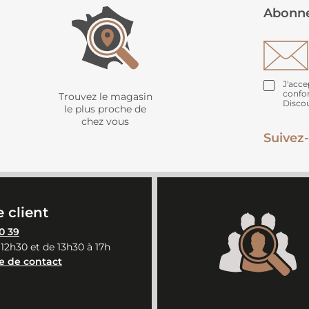
Abonne
J'acce
confo
Trouvez le magasin
Disco
le plus proche de
chez vous
Suivez-
 client
0 39
 12h30 et de 13h30 à 17h
e de contact