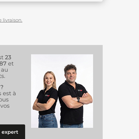
 livraison.
st
23
987
et
au
s.
 ?
s est à
ous
vos
 expert