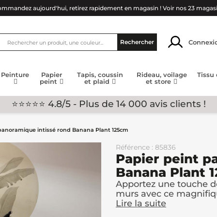
mmandez aujourd'hui, retirez rapidement en magasin !
Voir nos 23 magas
Connexi
Rechercher
Peinture
Papier
Tapis, coussin
Rideau, voilage
Tissu
peint
et plaid
et store
⭐⭐⭐⭐⭐ 4.8/5 - Plus de 14 000 avis clients !
 panoramique intissé rond Banana Plant 125cm
Référence : 85836
Papier peint p
Banana Plant 
Apportez une touche de
murs avec ce magnifiqu
Lire la suite