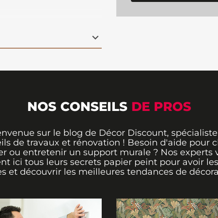
 dans votre pièce.
ent facile à poser,
lation pratique et
rmer instantanément
Banana Plant multicolor
 un design original.
NOS CONSEILS
DE PROS
envenue sur le blog de Décor Discount, spécialiste
ils de travaux et rénovation ! Besoin d'aide pour ch
er ou entretenir un support murale ? Nos experts 
ent ici tous leurs secrets papier peint pour avoir le
s et découvrir les meilleures tendances de décora