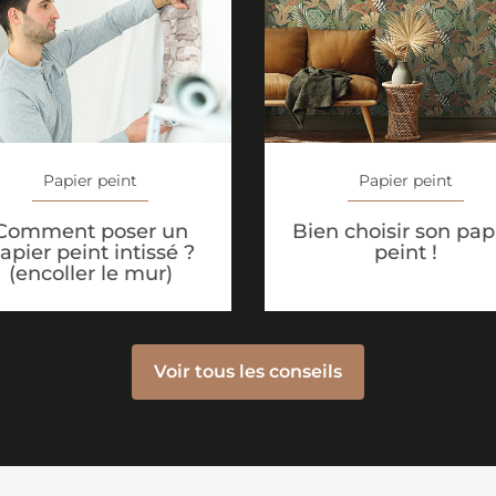
Papier peint
Papier peint
Comment poser un
Bien choisir son pap
apier peint intissé ?
peint !
(encoller le mur)
Voir tous les conseils