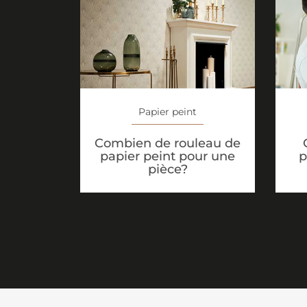
Papier peint
Combien de rouleau de
papier peint pour une
p
pièce?