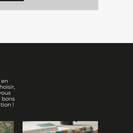
 en
oisir,
vous
s bons
tion !