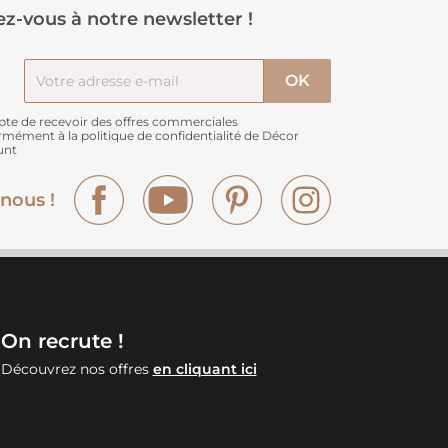
z-vous à notre newsletter !
pte de recevoir des offres commerciales
rmément à
la politique de confidentialité de Décor
unt
Facebook
YouTube
Pinterest
Instagram
nous !
On recrute !
Découvrez nos offres
en cliquant ici