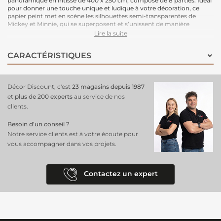
panoramique en intissé de 400 x 250 cm, composé de 8 parties. Idéal
pour donner une touche unique et ludique à votre décoration, ce
papier peint met en scène les silhouettes semi-transparentes de
Mickey et Minnie, qui se superposent et s’unissent de manière
artistique sur le mur. L’effet créé est une œuvre d'art géante qui
Lire la suite
habille magnifiquement votre espace.
Le support intissé garantit une installation facile : il vous suffit
CARACTÉRISTIQUES
d'enduire le mur de colle pour poser ce papier peint en toute
simplicité. Une solution pratique et esthétique.
Dimensions : 400 cm (largeur) x 250 cm (hauteur)
Support : Intissé
Décor Discount, c'est
23 magasins depuis 1987
Pose : Encollage du mur, pose facile.
et
plus de 200 experts
au service de nos
clients.
Besoin d’un conseil ?
Notre service clients est à votre écoute pour
vous accompagner dans vos projets.
Contactez un expert