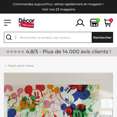
Commandez aujourd'hui, retirez rapidement en magasin !
Voir nos 23 magasins
+
0
Rechercher
⭐⭐⭐⭐⭐ 4.8/5 - Plus de 14 000 avis clients !
Papier peint intissé