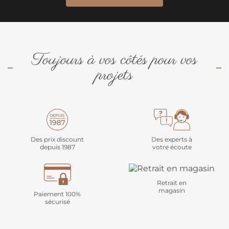
Toujours à vos côtés pour vos
projets
Des prix discount
Des experts à
depuis 1987
votre écoute
Retrait en
magasin
Paiement 100%
sécurisé