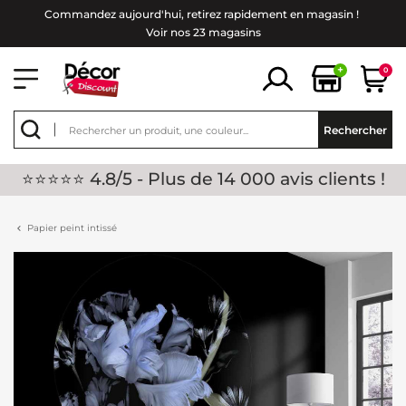
Commandez aujourd'hui, retirez rapidement en magasin !
Voir nos 23 magasins
+
0
Rechercher
⭐⭐⭐⭐⭐ 4.8/5 - Plus de 14 000 avis clients !
Papier peint intissé