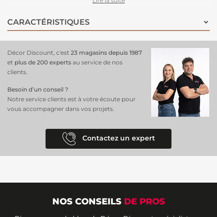
Lire la suite
sublime la beauté fragile du motif floral, apportant une note
esthétique fascinante et une sensation de sérénité.
Facile à poser
CARACTÉRISTIQUES
grâce à sa composition en intissé, il est parfait pour
transformer vos
murs
en véritables œuvres d'art.
Décor Discount, c'est
23 magasins depuis 1987
et
plus de 200 experts
au service de nos
clients.
Besoin d’un conseil ?
Notre service clients est à votre écoute pour
vous accompagner dans vos projets.
Contactez un expert
NOS CONSEILS
DE PROS