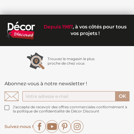
Depuis 1987
, à vos côtés pour tous
vos projets !
Trouvez le magasin le plus
proche de chez vous
Abonnez-vous à notre newsletter !
J'accepte de recevoir des offres commerciales conformément à
la politique de confidentialité de Décor Discount
Facebook
YouTube
Pinterest
Instagram
Suivez-nous !