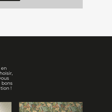
 en
oisir,
vous
s bons
tion !