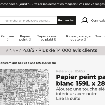
mmandez aujourd'hui, retirez rapidement en magasin !
Voir nos 23 magas
Connexi
Rechercher
Peinture
Papier
Tapis, coussin
Rideau, voilage
Tissu
peint
et plaid
et store
⭐⭐⭐⭐⭐ 4.8/5 - Plus de 14 000 avis clients !
panoramique noir et blanc 159L x 280H cm
Référence : 85653
Papier peint p
blanc 159L x 
Ajoutez une touche élé
intérieur avec notre
Lire la suite