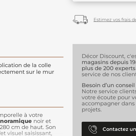
Estimez vos frais de
Décor Discount, c'e
magasins depuis 1
lication de la colle
plus de 200 experts
ectement sur le mur
service de nos client
Besoin d’un conseil
Notre service client
votre écoute pour v
accompagner dans 
projets.
mporelle à votre
anoramique
noir et
 280 cm de haut. Son
Contactez un
t visuel saisissant,