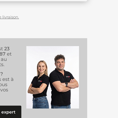
 livraison.
st
23
987
et
au
s.
 ?
s est à
ous
vos
 expert