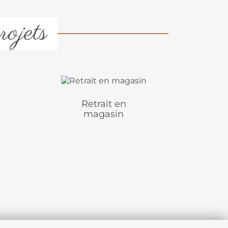
rojets
Retrait en
magasin