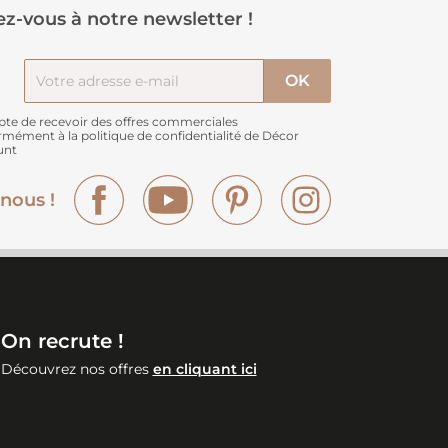
z-vous à notre newsletter !
pte de recevoir des offres commerciales
rmément à
la politique de confidentialité de Décor
unt
Facebook
YouTube
Pinterest
Instagram
nous !
On recrute !
Découvrez nos offres
en cliquant ici