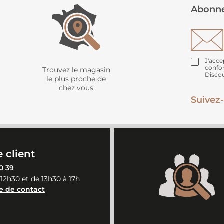
Abonne
J'acce
confo
Trouvez le magasin
Disco
le plus proche de
chez vous
Suivez-
 client
0 39
 12h30 et de 13h30 à 17h
e de contact