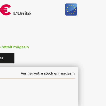
 €
L'Unité
n retrait magasin
er
Vérifier votre stock en magasin