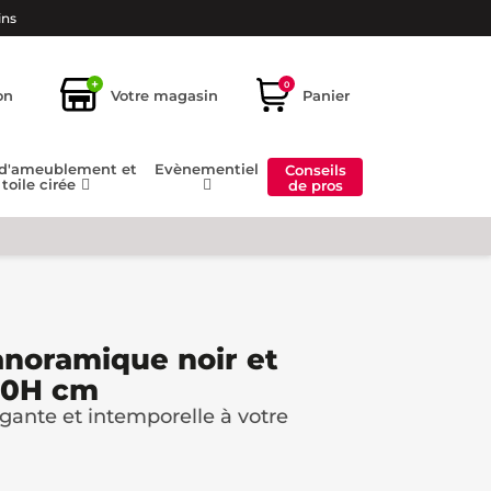
ins
+
0
on
Votre magasin
Panier
 d'ameublement et
Evènementiel
Conseils
toile cirée
de pros
anoramique noir et
280H cm
gante et intemporelle à votre