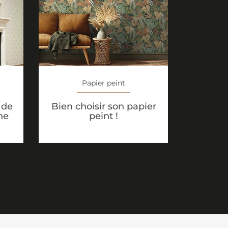
Papier peint
 de
Bien choisir son papier
ne
peint !