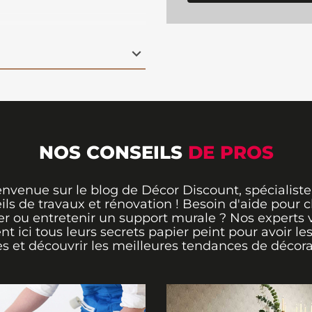
'importe quelle pièce.
bre ou un bureau, ce
us les styles de
iste. Grâce à sa
pose
 la colle directement
tat impeccable sans
i souhaitent une
.
NOS CONSEILS
DE PROS
envenue sur le blog de Décor Discount, spécialiste
ils de travaux et rénovation ! Besoin d'aide pour ch
er ou entretenir un support murale ? Nos experts 
ent ici tous leurs secrets papier peint pour avoir le
s et découvrir les meilleures tendances de décora