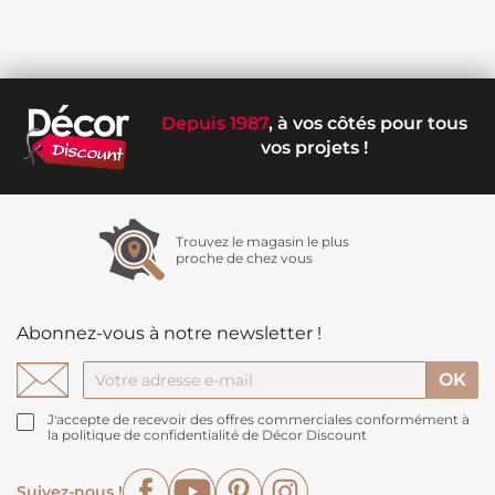
Depuis 1987
, à vos côtés pour tous
vos projets !
Trouvez le magasin le plus
proche de chez vous
Abonnez-vous à notre newsletter !
J'accepte de recevoir des offres commerciales conformément à
la politique de confidentialité de Décor Discount
Facebook
YouTube
Pinterest
Instagram
Suivez-nous !