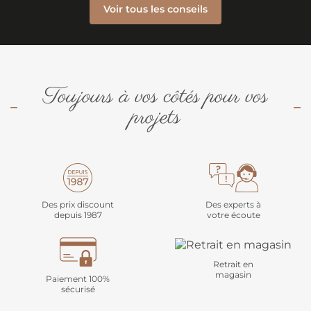
Voir tous les conseils
Toujours à vos côtés pour vos
projets
Des prix discount
Des experts à
depuis 1987
votre écoute
Retrait en
magasin
Paiement 100%
sécurisé