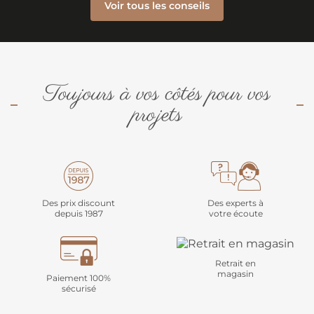
Voir tous les conseils
Toujours à vos côtés pour vos
projets
Des prix discount
Des experts à
depuis 1987
votre écoute
Retrait en
magasin
Paiement 100%
sécurisé