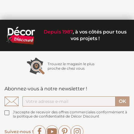
Depuis 1987
, à vos côtés pour tous
vos projets !
Trouvez le magasin le plus
proche de chez vous
Abonnez-vous à notre newsletter !
J'accepte de recevoir des offres commerciales conformément à
la politique de confidentialité de Décor Discount
Facebook
YouTube
Pinterest
Instagram
Suivez-nous !