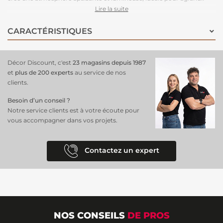
visuellement l'espace et
sublimer votre décoration
. Conçu en intissé,
Lire la suite
ce papier peint offre une pose facile et rapide, garantissant un résultat
impeccable sans effort. Parfait pour les salons, chambres ou bureaux,
CARACTÉRISTIQUES
il transforme vos murs en un véritable tableau panoramique. Adoptez
ce
revêtement mural unique
pour un
intérieur raffiné et moderne
!
Décor Discount, c'est
23 magasins depuis 1987
et
plus de 200 experts
au service de nos
clients.
Besoin d’un conseil ?
Notre service clients est à votre écoute pour
vous accompagner dans vos projets.
Contactez un expert
NOS CONSEILS
DE PROS